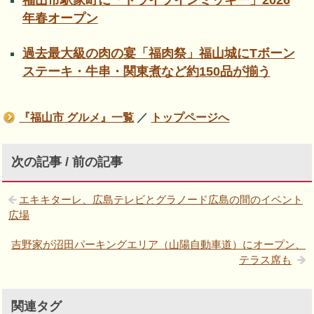
福山市駅家町に「ドライブインミッキー」2026
年春オープン
過去最大級の肉の宴「福肉祭」福山城にTボーン
ステーキ・牛串・関東煮など約150品が揃う
『福山市 グルメ』一覧
／
トップページへ
次の記事 / 前の記事
エキキターレ、広島テレビとグラノード広島の間のイベント
広場
吉野家が沼田パーキングエリア（山陽自動車道）にオープン、
テラス席も
関連タグ