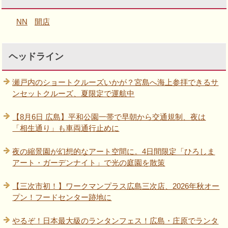
NN
開店
ヘッドライン
瀬戸内のショートクルーズいかが？宮島へ海上参拝できるサ
ンセットクルーズ、夏限定で運航中
【8月6日 広島】平和公園一帯で早朝から交通規制、夜は
「相生通り」も車両通行止めに
夜の縮景園が幻想的なアート空間に。4日間限定「ひろしま
アート・ガーデンナイト」で光の庭園を散策
【三次市初！】ワークマンプラス広島三次店、2026年秋オー
プン！フードセンター跡地に
やるぞ！日本最大級のランタンフェス！広島・庄原でランタ