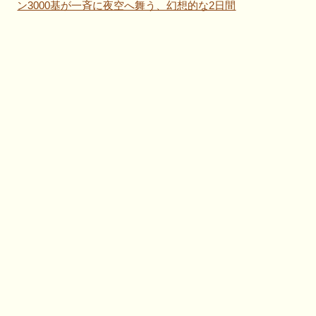
ン3000基が一斉に夜空へ舞う、幻想的な2日間