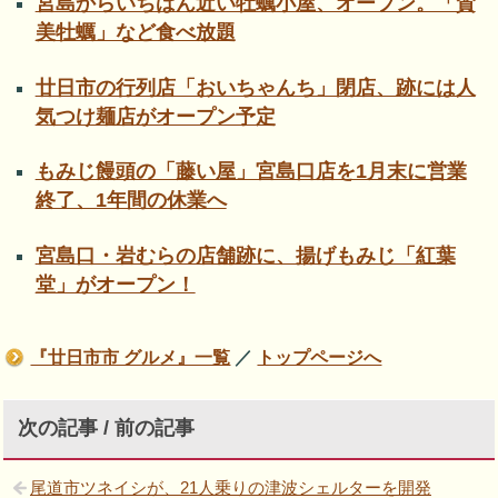
宮島からいちばん近い牡蠣小屋、オープン。「賛
美牡蠣」など食べ放題
廿日市の行列店「おいちゃんち」閉店、跡には人
気つけ麺店がオープン予定
もみじ饅頭の「藤い屋」宮島口店を1月末に営業
終了、1年間の休業へ
宮島口・岩むらの店舗跡に、揚げもみじ「紅葉
堂」がオープン！
『廿日市市 グルメ』一覧
／
トップページへ
次の記事 / 前の記事
尾道市ツネイシが、21人乗りの津波シェルターを開発