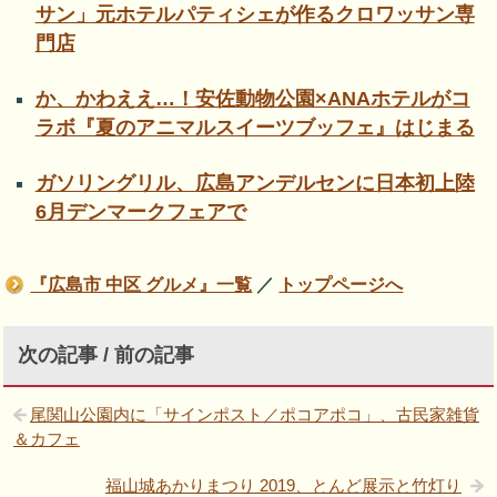
サン」元ホテルパティシェが作るクロワッサン専
門店
か、かわええ…！安佐動物公園×ANAホテルがコ
ラボ『夏のアニマルスイーツブッフェ』はじまる
ガソリングリル、広島アンデルセンに日本初上陸
6月デンマークフェアで
『広島市 中区 グルメ』一覧
／
トップページへ
次の記事 / 前の記事
尾関山公園内に「サインポスト／ポコアポコ」、古民家雑貨
＆カフェ
福山城あかりまつり 2019、とんど展示と竹灯り