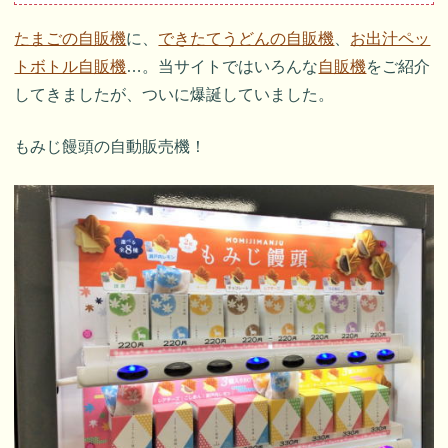
たまごの自販機
に、
できたてうどんの自販機
、
お出汁ペッ
トボトル自販機
…。当サイトではいろんな
自販機
をご紹介
してきましたが、ついに爆誕していました。
もみじ饅頭の自動販売機！