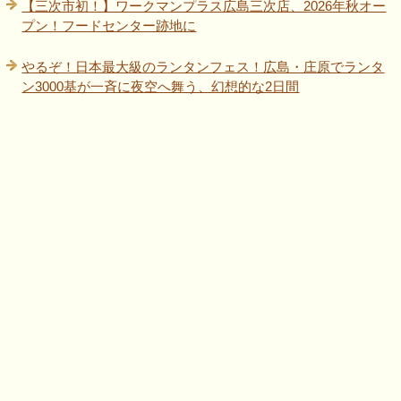
【三次市初！】ワークマンプラス広島三次店、2026年秋オー
プン！フードセンター跡地に
やるぞ！日本最大級のランタンフェス！広島・庄原でランタ
ン3000基が一斉に夜空へ舞う、幻想的な2日間