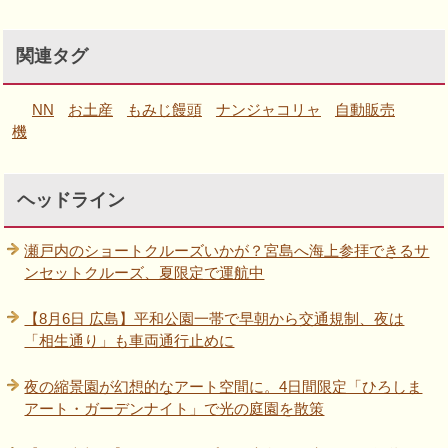
関連タグ
NN
お土産
もみじ饅頭
ナンジャコリャ
自動販売
機
ヘッドライン
瀬戸内のショートクルーズいかが？宮島へ海上参拝できるサ
ンセットクルーズ、夏限定で運航中
【8月6日 広島】平和公園一帯で早朝から交通規制、夜は
「相生通り」も車両通行止めに
夜の縮景園が幻想的なアート空間に。4日間限定「ひろしま
アート・ガーデンナイト」で光の庭園を散策