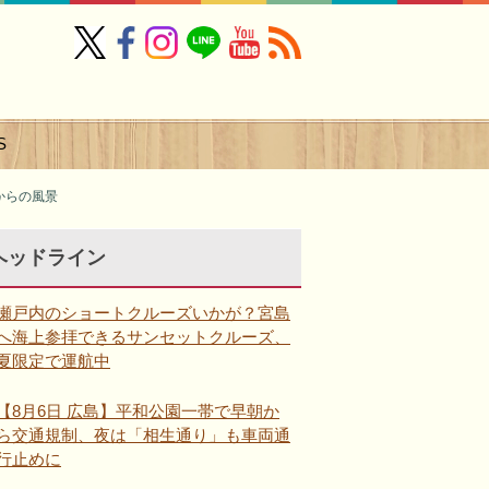
S
からの風景
ヘッドライン
瀬戸内のショートクルーズいかが？宮島
へ海上参拝できるサンセットクルーズ、
夏限定で運航中
【8月6日 広島】平和公園一帯で早朝か
ら交通規制、夜は「相生通り」も車両通
行止めに