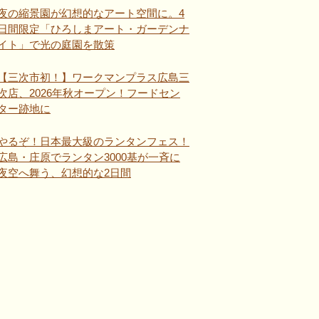
夜の縮景園が幻想的なアート空間に。4
日間限定「ひろしまアート・ガーデンナ
イト」で光の庭園を散策
【三次市初！】ワークマンプラス広島三
次店、2026年秋オープン！フードセン
ター跡地に
やるぞ！日本最大級のランタンフェス！
広島・庄原でランタン3000基が一斉に
夜空へ舞う、幻想的な2日間