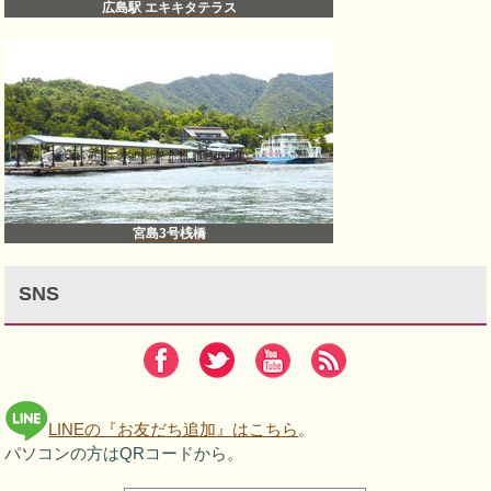
広島駅 エキキタテラス
宮島3号桟橋
SNS
LINEの『お友だち追加』はこちら
。
パソコンの方はQRコードから。