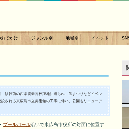
のおでかけ
ジャンル別
地域別
イベント
SN
園。移転前の西条農業高校跡地に造られ、酒まつりなどイベン
建設される東広島市立美術館の工事に伴い、公園もリニューア
・
ブールバール
沿いで東広島市役所の対面に位置す