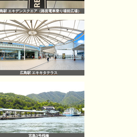
島駅 エキデンスクエア（路面電車乗り場前広場）
広島駅 エキキタテラス
宮島3号桟橋