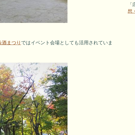
「
想
条酒まつり
ではイベント会場としても活用されていま