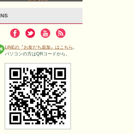
SNS
LINEの『お友だち追加』はこちら
。
パソコンの方はQRコードから。