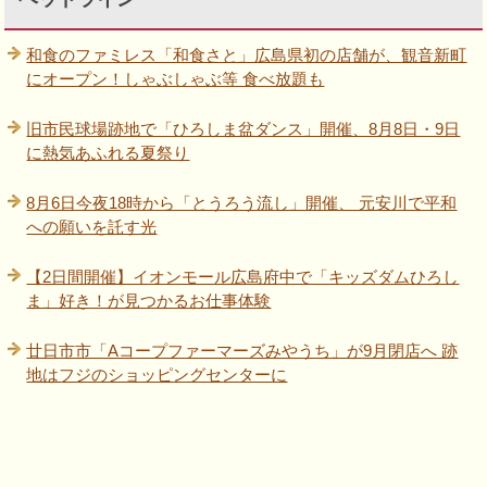
和食のファミレス「和食さと」広島県初の店舗が、観音新町
にオープン！しゃぶしゃぶ等 食べ放題も
旧市民球場跡地で「ひろしま盆ダンス」開催、8月8日・9日
に熱気あふれる夏祭り
8月6日今夜18時から「とうろう流し」開催、 元安川で平和
への願いを託す光
【2日間開催】イオンモール広島府中で「キッズダムひろし
ま」好き！が見つかるお仕事体験
廿日市市「Aコープファーマーズみやうち」が9月閉店へ 跡
地はフジのショッピングセンターに