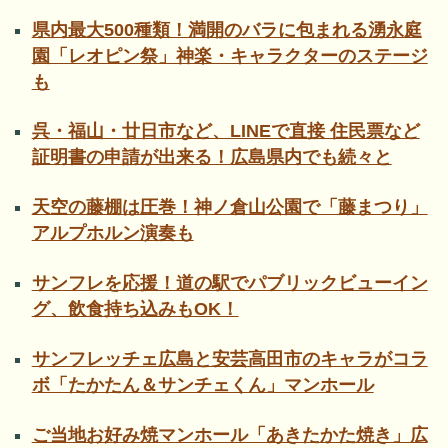
県内最大500種類！満開のバラに包まれる湧永庭
園「レオピン祭」神楽・キャラクターのステージ
も
呉・福山・廿日市など、LINEで直接 住民票など
証明書の申請が出来る！広島県内でも続々と
天空の藤棚は圧巻！神ノ倉山公園で「藤まつり」
アルプホルン演奏も
サンフレを応援！道の駅でパブリックビューイン
グ、飲食持ち込みもOK！
サンフレッチェ広島と安芸高田市のキャラがコラ
ボ「たかたん＆サンチェくん」マンホール
ご当地お好み焼マンホール「あきたかた焼き」広