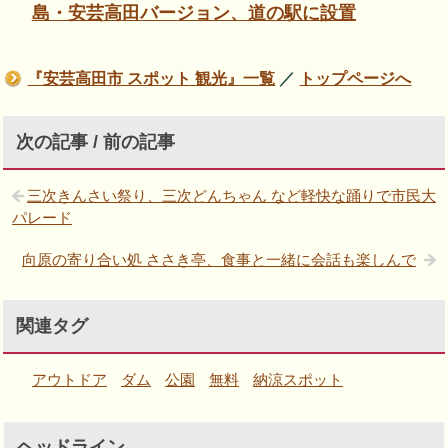
島・安芸高田バージョン、道の駅に設置
『安芸高田市 スポット 観光』一覧
／
トップページへ
次の記事 / 前の記事
三次きんさい祭り、三次どんちゃん など軽快な踊りで市民大
パレード
向原の寄り合い処 ささき亭、食事と一緒に会話も楽しんで
関連タグ
アウトドア
ダム
公園
無料
納涼スポット
ヘッドライン