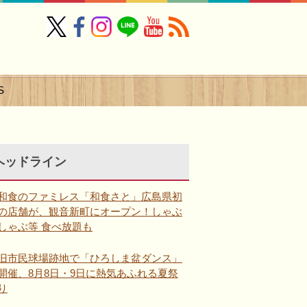
S
ヘッドライン
和食のファミレス「和食さと」広島県初
の店舗が、観音新町にオープン！しゃぶ
しゃぶ等 食べ放題も
旧市民球場跡地で「ひろしま盆ダンス」
開催、8月8日・9日に熱気あふれる夏祭
り