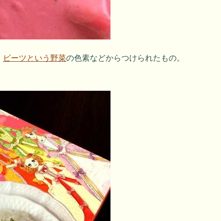
、
ビーツという野菜
の色素などからつけられたもの。