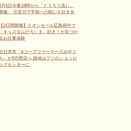
8月6日今夜18時から「とうろう流し」
開催、 元安川で平和への願いを託す光
【2日間開催】イオンモール広島府中で
「キッズダムひろしま」好き！が見つか
るお仕事体験
廿日市市「Aコープファーマーズみやう
ち」が9月閉店へ 跡地はフジのショッピ
ングセンターに