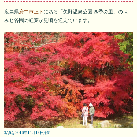
広島県
府中市上下
にある「矢野温泉公園 四季の里」の も
みじ谷園の紅葉が見頃を迎えています。
写真は2016年11月13日撮影