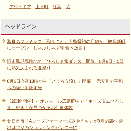
アウトドア
上下町
紅葉
花
ヘッドライン
和食のファミレス「和食さと」広島県初の店舗が、観音新町
にオープン！しゃぶしゃぶ等 食べ放題も
旧市民球場跡地で「ひろしま盆ダンス」開催、8月8日・9日
に熱気あふれる夏祭り
8月6日今夜18時から「とうろう流し」開催、 元安川で平和
への願いを託す光
【2日間開催】イオンモール広島府中で「キッズダムひろし
ま」好き！が見つかるお仕事体験
廿日市市「Aコープファーマーズみやうち」が9月閉店へ 跡
地はフジのショッピングセンターに