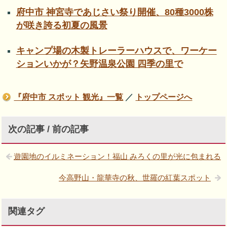
府中市 神宮寺であじさい祭り開催、80種3000株
が咲き誇る初夏の風景
キャンプ場の木製トレーラーハウスで、ワーケー
ションいかが？矢野温泉公園 四季の里で
『府中市 スポット 観光』一覧
／
トップページへ
次の記事 / 前の記事
遊園地のイルミネーション！福山 みろくの里が光に包まれる
今高野山・龍華寺の秋、世羅の紅葉スポット
関連タグ