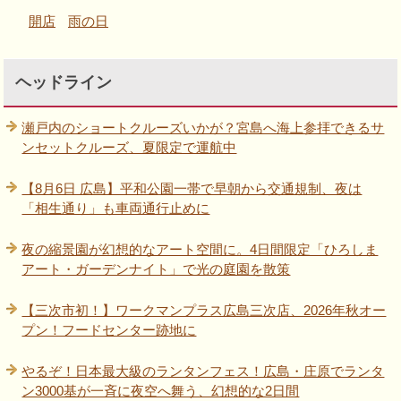
開店
雨の日
ヘッドライン
瀬戸内のショートクルーズいかが？宮島へ海上参拝できるサ
ンセットクルーズ、夏限定で運航中
【8月6日 広島】平和公園一帯で早朝から交通規制、夜は
「相生通り」も車両通行止めに
夜の縮景園が幻想的なアート空間に。4日間限定「ひろしま
アート・ガーデンナイト」で光の庭園を散策
【三次市初！】ワークマンプラス広島三次店、2026年秋オー
プン！フードセンター跡地に
やるぞ！日本最大級のランタンフェス！広島・庄原でランタ
ン3000基が一斉に夜空へ舞う、幻想的な2日間