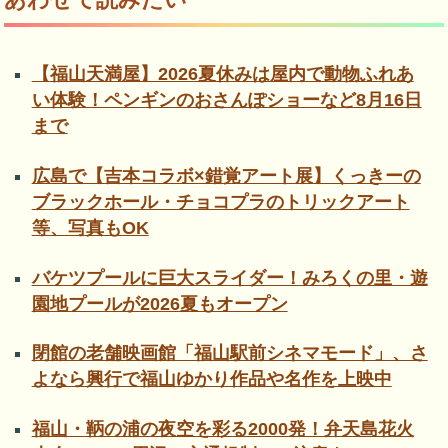
【福山天満屋】2026夏休みは屋内で動物ふれあ
い体験！ペンギンのおさんぽショーなど8月16日
まで
広島で【吉本コラボ×錯覚アート展】くっきーの
ブラックホール・チョコプラのトリックアート
等、写真もOK
バケツプールに巨大スライダー！みろくの里・遊
園地プールが2026夏もオープン
閉館の老舗映画館「福山駅前シネマモード」、さ
よなら興行で福山ゆかり作品や名作を上映中
福山・鞆の浦の夜空を彩る2000発！弁天島花火