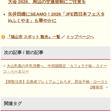
大会 2026、周辺の交通規制にご注意を
矢井田瞳にSEAMO！2026「JFE西日本フェスタ
inふくやま」も華やかに
『福山市 スポット 観光』一覧
／
トップページへ
次の記事 / 前の記事
大山乳業の牛乳消費へ、中四国限定「カフェラテ味」スイー
ツ・ベーカリー
【閲覧注意】広島産プレミアムこおろぎ、昆虫干物・ロースト
2種発売
関連タグ