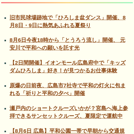
旧市民球場跡地で「ひろしま盆ダンス」開催、8
月8日・9日に熱気あふれる夏祭り
8月6日今夜18時から「とうろう流し」開催、 元
安川で平和への願いを託す光
【2日間開催】イオンモール広島府中で「キッズ
ダムひろしま」好き！が見つかるお仕事体験
原爆の日前夜、広島市7社寺で平和の灯火に包ま
れる「祈りと平和の夕べ」開催
瀬戸内のショートクルーズいかが？宮島へ海上参
拝できるサンセットクルーズ、夏限定で運航中
【8月6日 広島】平和公園一帯で早朝から交通規