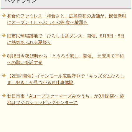
ヘッドライン
和食のファミレス「和食さと」広島県初の店舗が、観音新町
にオープン！しゃぶしゃぶ等 食べ放題も
旧市民球場跡地で「ひろしま盆ダンス」開催、8月8日・9日
に熱気あふれる夏祭り
8月6日今夜18時から「とうろう流し」開催、 元安川で平和
への願いを託す光
【2日間開催】イオンモール広島府中で「キッズダムひろし
ま」好き！が見つかるお仕事体験
廿日市市「Aコープファーマーズみやうち」が9月閉店へ 跡
地はフジのショッピングセンターに