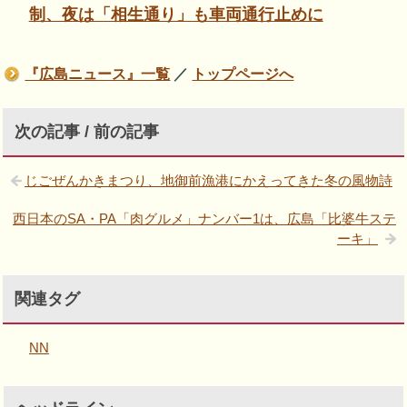
制、夜は「相生通り」も車両通行止めに
『広島ニュース』一覧
／
トップページへ
次の記事 / 前の記事
じごぜんかきまつり、地御前漁港にかえってきた冬の風物詩
西日本のSA・PA「肉グルメ」ナンバー1は、広島「比婆牛ステ
ーキ」
関連タグ
NN