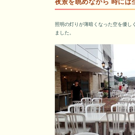
夜景を眺めながら 時には
照明の灯りが薄暗くなった空を優し
ました。