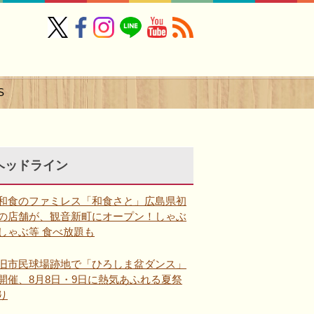
S
ヘッドライン
和食のファミレス「和食さと」広島県初
の店舗が、観音新町にオープン！しゃぶ
しゃぶ等 食べ放題も
旧市民球場跡地で「ひろしま盆ダンス」
開催、8月8日・9日に熱気あふれる夏祭
り