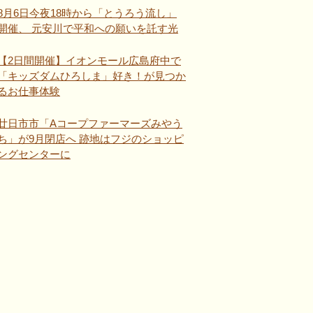
8月6日今夜18時から「とうろう流し」
開催、 元安川で平和への願いを託す光
【2日間開催】イオンモール広島府中で
「キッズダムひろしま」好き！が見つか
るお仕事体験
廿日市市「Aコープファーマーズみやう
ち」が9月閉店へ 跡地はフジのショッピ
ングセンターに