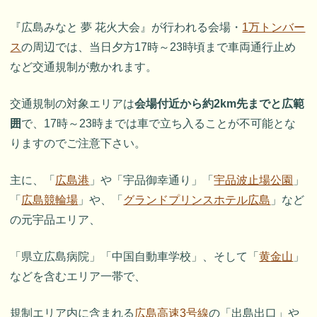
『広島みなと 夢 花火大会』が行われる会場・
1万トンバー
ス
の周辺では、当日夕方17時～23時頃まで車両通行止め
など交通規制が敷かれます。
交通規制の対象エリアは
会場付近から約2km先までと広範
囲
で、17時～23時までは車で立ち入ることが不可能とな
りますのでご注意下さい。
主に、「
広島港
」や「宇品御幸通り」「
宇品波止場公園
」
「
広島競輪場
」や、「
グランドプリンスホテル広島
」など
の元宇品エリア、
「県立広島病院」「中国自動車学校」、そして「
黄金山
」
などを含むエリア一帯で、
規制エリア内に含まれる
広島高速3号線
の「出島出口」や