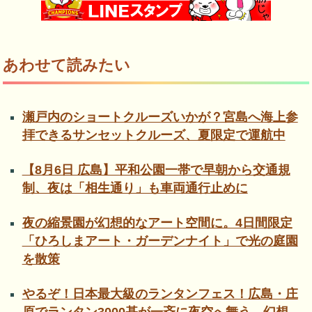
あわせて読みたい
瀬戸内のショートクルーズいかが？宮島へ海上参
拝できるサンセットクルーズ、夏限定で運航中
【8月6日 広島】平和公園一帯で早朝から交通規
制、夜は「相生通り」も車両通行止めに
夜の縮景園が幻想的なアート空間に。4日間限定
「ひろしまアート・ガーデンナイト」で光の庭園
を散策
やるぞ！日本最大級のランタンフェス！広島・庄
原でランタン3000基が一斉に夜空へ舞う、幻想