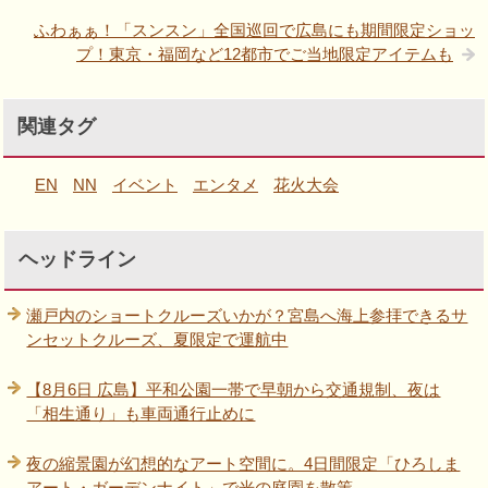
ふわぁぁ！「スンスン」全国巡回で広島にも期間限定ショッ
プ！東京・福岡など12都市でご当地限定アイテムも
関連タグ
EN
NN
イベント
エンタメ
花火大会
ヘッドライン
瀬戸内のショートクルーズいかが？宮島へ海上参拝できるサ
ンセットクルーズ、夏限定で運航中
【8月6日 広島】平和公園一帯で早朝から交通規制、夜は
「相生通り」も車両通行止めに
夜の縮景園が幻想的なアート空間に。4日間限定「ひろしま
アート・ガーデンナイト」で光の庭園を散策