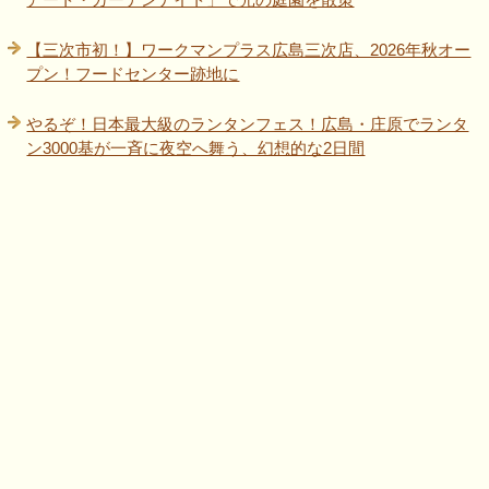
【三次市初！】ワークマンプラス広島三次店、2026年秋オー
プン！フードセンター跡地に
やるぞ！日本最大級のランタンフェス！広島・庄原でランタ
ン3000基が一斉に夜空へ舞う、幻想的な2日間