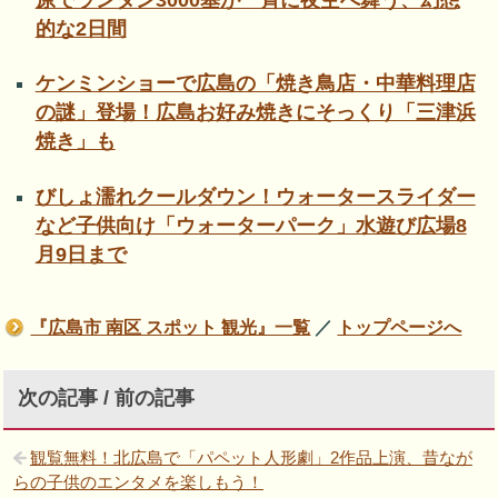
的な2日間
ケンミンショーで広島の「焼き鳥店・中華料理店
の謎」登場！広島お好み焼きにそっくり「三津浜
焼き」も
びしょ濡れクールダウン！ウォータースライダー
など子供向け「ウォーターパーク」水遊び広場8
月9日まで
『広島市 南区 スポット 観光』一覧
／
トップページへ
次の記事 / 前の記事
観覧無料！北広島で「パペット人形劇」2作品上演、昔なが
らの子供のエンタメを楽しもう！