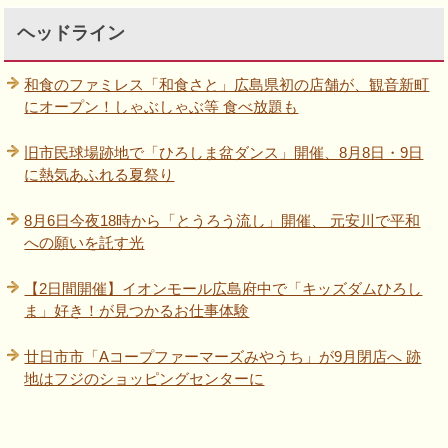
ヘッドライン
和食のファミレス「和食さと」広島県初の店舗が、観音新町
にオープン！しゃぶしゃぶ等 食べ放題も
旧市民球場跡地で「ひろしま盆ダンス」開催、8月8日・9日
に熱気あふれる夏祭り
8月6日今夜18時から「とうろう流し」開催、 元安川で平和
への願いを託す光
【2日間開催】イオンモール広島府中で「キッズダムひろし
ま」好き！が見つかるお仕事体験
廿日市市「Aコープファーマーズみやうち」が9月閉店へ 跡
地はフジのショッピングセンターに