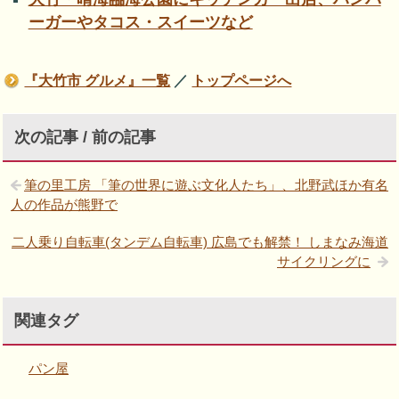
ーガーやタコス・スイーツなど
『大竹市 グルメ』一覧
／
トップページへ
次の記事 / 前の記事
筆の里工房 「筆の世界に遊ぶ文化人たち」、北野武ほか有名
人の作品が熊野で
二人乗り自転車(タンデム自転車) 広島でも解禁！ しまなみ海道
サイクリングに
関連タグ
パン屋