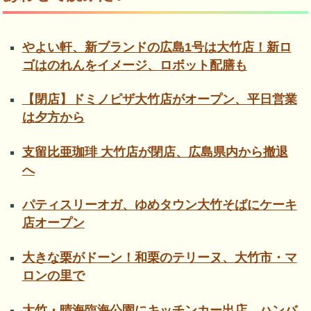
やよい軒、新ブランドの広島1号は大竹店！新ロ
ゴはのれんをイメージ、ロボット配膳も
【閉店】ドミノピザ大竹店がオープン、平日営業
は夕方から
支留比亜珈琲 大竹店が閉店、広島県内から撤退
へ
パティスリーオガ、ゆめタウン大竹そばにケーキ
店オープン
大きな栗がドーン！和栗のテリーヌ、大竹市・マ
ロンの里で
大竹・晴海臨海公園にキッチンカー出店、ハンバ