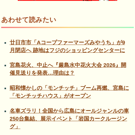
あわせて読みたい
廿日市市「Aコープファーマーズみやうち」が9
月閉店へ 跡地はフジのショッピングセンターに
宮島花火、中止へ『厳島水中花火大会 2026』開
催見送りを発表…理由は？
昭和懐かしの「モンチッチ」ブーム再燃、宮島に
「モンチッチハウス」がオープン
名車ズラリ！全国から広島にオールジャンルの車
250台集結、展示イベント「岩国カークルージン
グ」