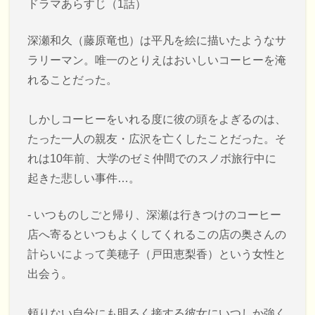
ドラマあらすじ（1話）
深瀬和久（藤原竜也）は平凡を絵に描いたようなサ
ラリーマン。唯一のとりえはおいしいコーヒーを淹
れることだった。
しかしコーヒーをいれる度に彼の頭をよぎるのは、
たった一人の親友・広沢を亡くしたことだった。そ
れは10年前、大学のゼミ仲間でのスノボ旅行中に
起きた悲しい事件…。
- いつものしごと帰り、深瀬は行きつけのコーヒー
店へ寄るといつもよくしてくれるこの店の奥さんの
計らいによって美穂子（戸田恵梨香）という女性と
出会う。
頼りない自分にも明るく接する彼女にいつしか強く