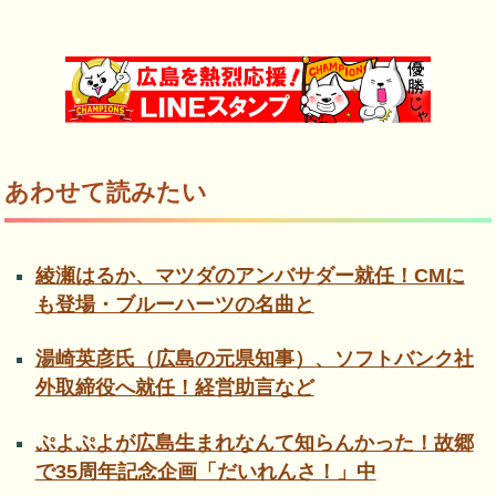
あわせて読みたい
綾瀬はるか、マツダのアンバサダー就任！CMに
も登場・ブルーハーツの名曲と
湯崎英彦氏（広島の元県知事）、ソフトバンク社
外取締役へ就任！経営助言など
ぷよぷよが広島生まれなんて知らんかった！故郷
で35周年記念企画「だいれんさ！」中