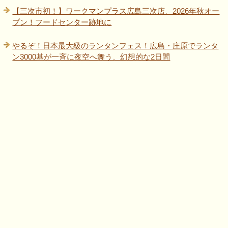
【三次市初！】ワークマンプラス広島三次店、2026年秋オー
プン！フードセンター跡地に
やるぞ！日本最大級のランタンフェス！広島・庄原でランタ
ン3000基が一斉に夜空へ舞う、幻想的な2日間