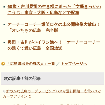
60歳・吉川晃司の生き様に迫った「文藝きっかわ
こうじ」東京・大阪・広島などで配布
オーチーコーチー爆笑ロケの未公開映像大放出！
「オレたちの広島」完全版
奥田・吉川が小イワシ漁へ！「オーチーコーチー
の遠くて近い広島」全国放送
『広島県出身の有名人』一覧
／
トップページへ
次の記事 / 前の記事
鮮やかな広島カープラッピングバスが運行開始、広電バスが
カープデザインに