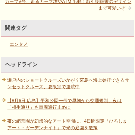
カープV号、走るカープ坊やATM 出動！取引明細書のデザイン
まで可愛いぞ
関連タグ
エンタメ
ヘッドライン
瀬戸内のショートクルーズいかが？宮島へ海上参拝できるサ
ンセットクルーズ、夏限定で運航中
【8月6日 広島】平和公園一帯で早朝から交通規制、夜は
「相生通り」も車両通行止めに
夜の縮景園が幻想的なアート空間に。4日間限定「ひろしま
アート・ガーデンナイト」で光の庭園を散策