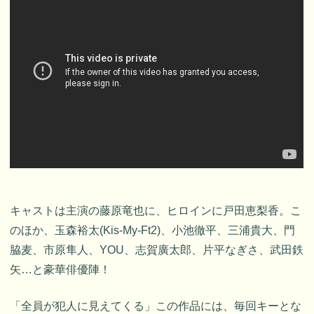
キャストは主演の藤原竜也に、ヒロインに戸田恵梨香。こ
のほか、玉森裕太(Kis-My-Ft2)、小池徹平、三浦貴大、門
脇麦、市原隼人、YOU、志賀廣太郎、片平なぎさ、武田鉄
矢…と豪華俳優陣！
「全員が犯人に見えてくる」この作品には、毎回キーとな