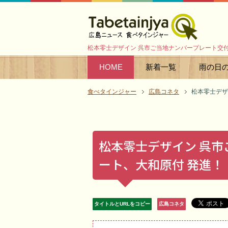
松本零士デザイン 呉市ご当地ナンバープレート交
HOME
新着一覧
雨の日
食べタインジャー
広島コネタ
松本零士デザ
松本零士デザイン 呉
ート、大和原付 発進！
タイトルとURLをコピー
広島コネタ