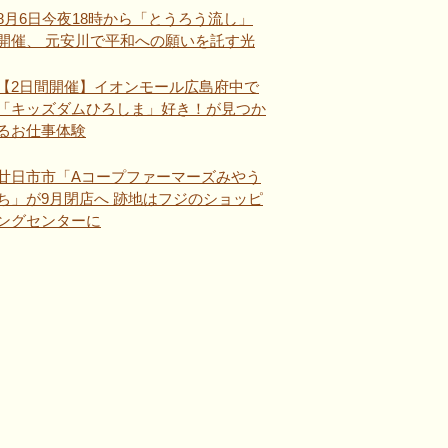
8月6日今夜18時から「とうろう流し」
開催、 元安川で平和への願いを託す光
【2日間開催】イオンモール広島府中で
「キッズダムひろしま」好き！が見つか
るお仕事体験
廿日市市「Aコープファーマーズみやう
ち」が9月閉店へ 跡地はフジのショッピ
ングセンターに