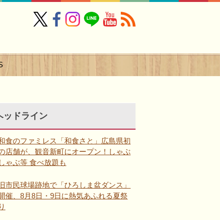
S
ヘッドライン
和食のファミレス「和食さと」広島県初
の店舗が、観音新町にオープン！しゃぶ
しゃぶ等 食べ放題も
旧市民球場跡地で「ひろしま盆ダンス」
開催、8月8日・9日に熱気あふれる夏祭
り