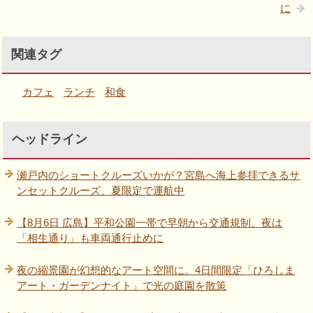
に
関連タグ
カフェ
ランチ
和食
ヘッドライン
瀬戸内のショートクルーズいかが？宮島へ海上参拝できるサ
ンセットクルーズ、夏限定で運航中
【8月6日 広島】平和公園一帯で早朝から交通規制、夜は
「相生通り」も車両通行止めに
夜の縮景園が幻想的なアート空間に。4日間限定「ひろしま
アート・ガーデンナイト」で光の庭園を散策