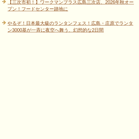
【三次市初！】ワークマンプラス広島三次店、2026年秋オー
プン！フードセンター跡地に
やるぞ！日本最大級のランタンフェス！広島・庄原でランタ
ン3000基が一斉に夜空へ舞う、幻想的な2日間