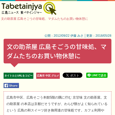
文の助茶屋 広島そごうの甘味処、マダムたちのお買い物休憩に
公開：2012/09/22 伊藤 みさ │更新：2018/05/28
文の助茶屋 広島そごうの甘味処、マ
ダムたちのお買い物休憩に
タイトルとURLをコピー
広島市 中区 グルメ
広島市中区、広島そごう本館5階の隅に佇む 京甘味 文の助茶屋。文
の助茶屋 の本店は京都だそうですが、わらび餅がよく知られている
という 広島の和スイーツ好き御用達の甘味処です。カフェ利用や