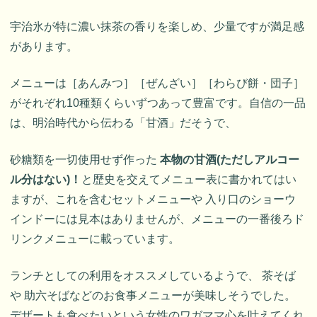
宇治氷が特に濃い抹茶の香りを楽しめ、少量ですが満足感
があります。
メニューは［あんみつ］［ぜんざい］［わらび餅・団子］
がそれぞれ10種類くらいずつあって豊富です。自信の一品
は、明治時代から伝わる「甘酒」だそうで、
砂糖類を一切使用せず作った
本物の甘酒(ただしアルコー
ル分はない)！
と歴史を交えてメニュー表に書かれてはい
ますが、これを含むセットメニューや 入り口のショーウ
インドーには見本はありませんが、メニューの一番後ろド
リンクメニューに載っています。
ランチとしての利用をオススメしているようで、 茶そば
や 助六そばなどのお食事メニューが美味しそうでした。
デザートも食べたいという女性のワガママ心を叶えてくれ