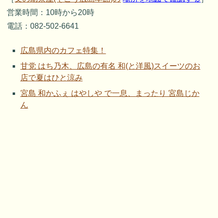
営業時間：10時から20時
電話：082-502-6641
広島県内のカフェ特集！
甘党 はち乃木、広島の有名 和(と洋風)スイーツのお
店で夏はひと涼み
宮島 和かふぇ はやしや で一息、まったり 宮島じか
ん