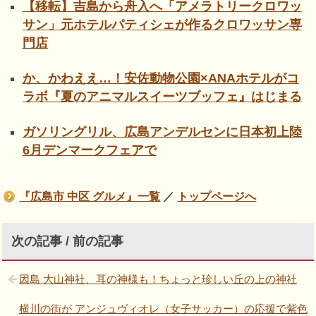
【移転】吉島から舟入へ「アメラトリークロワッ
サン」元ホテルパティシェが作るクロワッサン専
門店
か、かわええ…！安佐動物公園×ANAホテルがコ
ラボ『夏のアニマルスイーツブッフェ』はじまる
ガソリングリル、広島アンデルセンに日本初上陸
6月デンマークフェアで
『広島市 中区 グルメ』一覧
／
トップページへ
次の記事 / 前の記事
因島 大山神社、耳の神様も！ちょっと珍しい丘の上の神社
横川の街が アンジュヴィオレ（女子サッカー）の応援で紫色