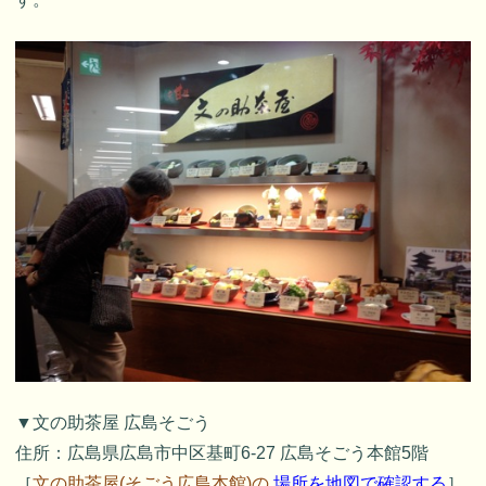
▼文の助茶屋 広島そごう
住所：広島県広島市中区基町6-27 広島そごう本館5階
［
文の助茶屋(そごう広島本館)の
場所を地図で確認する
］