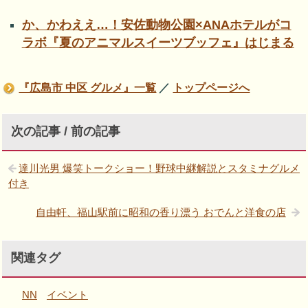
か、かわええ…！安佐動物公園×ANAホテルがコ
ラボ『夏のアニマルスイーツブッフェ』はじまる
『広島市 中区 グルメ』一覧
／
トップページへ
次の記事 / 前の記事
達川光男 爆笑トークショー！野球中継解説とスタミナグルメ
付き
自由軒、福山駅前に昭和の香り漂う おでんと洋食の店
関連タグ
NN
イベント