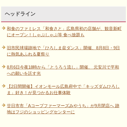
ヘッドライン
和食のファミレス「和食さと」広島県初の店舗が、観音新町
にオープン！しゃぶしゃぶ等 食べ放題も
旧市民球場跡地で「ひろしま盆ダンス」開催、8月8日・9日
に熱気あふれる夏祭り
8月6日今夜18時から「とうろう流し」開催、 元安川で平和
への願いを託す光
【2日間開催】イオンモール広島府中で「キッズダムひろし
ま」好き！が見つかるお仕事体験
廿日市市「Aコープファーマーズみやうち」が9月閉店へ 跡
地はフジのショッピングセンターに