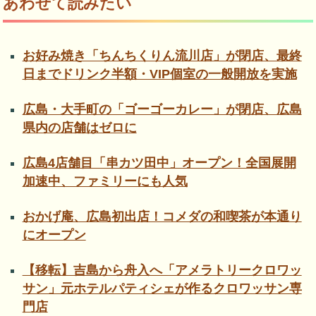
あわせて読みたい
お好み焼き「ちんちくりん流川店」が閉店、最終
日までドリンク半額・VIP個室の一般開放を実施
広島・大手町の「ゴーゴーカレー」が閉店、広島
県内の店舗はゼロに
広島4店舗目「串カツ田中」オープン！全国展開
加速中、ファミリーにも人気
おかげ庵、広島初出店！コメダの和喫茶が本通り
にオープン
【移転】吉島から舟入へ「アメラトリークロワッ
サン」元ホテルパティシェが作るクロワッサン専
門店