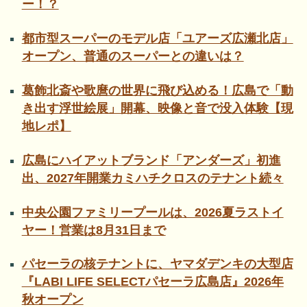
ー！？
都市型スーパーのモデル店「ユアーズ広瀬北店」
オープン、普通のスーパーとの違いは？
葛飾北斎や歌麿の世界に飛び込める！広島で「動
き出す浮世絵展」開幕、映像と音で没入体験【現
地レポ】
広島にハイアットブランド「アンダーズ」初進
出、2027年開業カミハチクロスのテナント続々
中央公園ファミリープールは、2026夏ラストイ
ヤー！営業は8月31日まで
パセーラの核テナントに、ヤマダデンキの大型店
『LABI LIFE SELECTパセーラ広島店』2026年
秋オープン