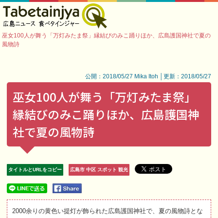
巫女100人が舞う「万灯みたま祭」縁結びのみこ踊りほか、広島護国神社で夏の
風物詩
公開：2018/05/27 Mika Itoh │更新：2018/05/27
巫女100人が舞う「万灯みたま祭」
縁結びのみこ踊りほか、広島護国神
社で夏の風物詩
タイトルとURLをコピー
広島市 中区 スポット 観光
2000余りの黄色い提灯が飾られた広島護国神社で、夏の風物詩とな