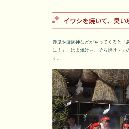
イワシを焼いて、臭い
赤鬼や疫病神などがやってくると「急
に！」「はよ焼け～、そら焼け～」
す。