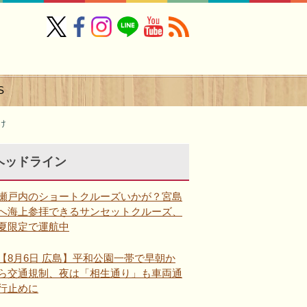
S
け
ヘッドライン
瀬戸内のショートクルーズいかが？宮島
へ海上参拝できるサンセットクルーズ、
夏限定で運航中
【8月6日 広島】平和公園一帯で早朝か
ら交通規制、夜は「相生通り」も車両通
行止めに