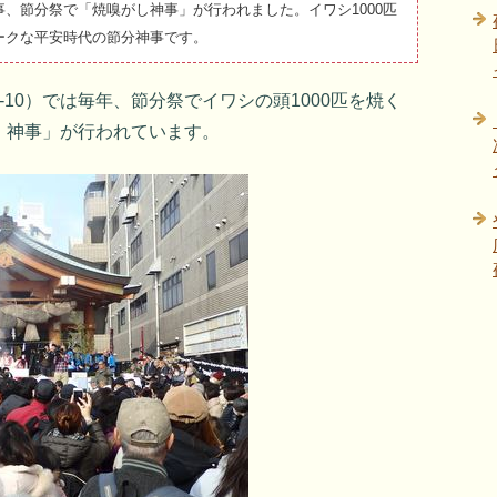
、節分祭で「焼嗅がし神事」が行われました。イワシ1000匹
ークな平安時代の節分神事です。
10）では毎年、節分祭でイワシの頭1000匹を焼く
）神事」が行われています。