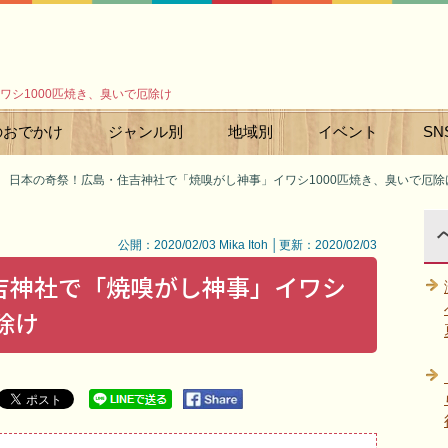
シ1000匹焼き、臭いで厄除け
のおでかけ
ジャンル別
地域別
イベント
SN
日本の奇祭！広島・住吉神社で「焼嗅がし神事」イワシ1000匹焼き、臭いで厄除
公開：2020/02/03 Mika Itoh │更新：2020/02/03
吉神社で「焼嗅がし神事」イワシ
除け