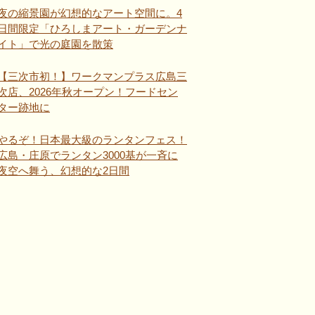
夜の縮景園が幻想的なアート空間に。4
日間限定「ひろしまアート・ガーデンナ
イト」で光の庭園を散策
【三次市初！】ワークマンプラス広島三
次店、2026年秋オープン！フードセン
ター跡地に
やるぞ！日本最大級のランタンフェス！
広島・庄原でランタン3000基が一斉に
夜空へ舞う、幻想的な2日間