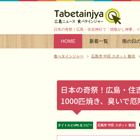
日本の奇祭！広島・住吉神社で「焼嗅がし神事」イワ
HOME
新着一覧
雨の日
食べタインジャー
広島市 中区 スポット 観光
日本の奇祭！広島・住
1000匹焼き、臭いで厄
タイトルとURLをコピー
広島市 中区 スポット 観光