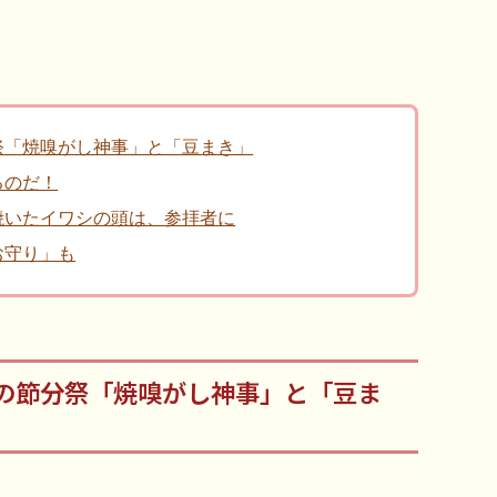
祭「焼嗅がし神事」と「豆まき」
るのだ！
焼いたイワシの頭は、参拝者に
お守り」も
の節分祭「焼嗅がし神事」と「豆ま