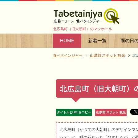
北広島町（旧大朝町）のマンホール
HOME
新着一覧
雨の日
食べタインジャー
山県郡 スポット 観光
北
北広島町（旧大朝町）
タイトルとURLをコピー
山県郡 スポット 観光
北広島町（かつての大朝町）のデザインマ
シデ」と、町の花だった「ひめしゃが」が