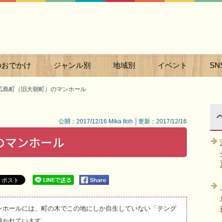
のおでかけ
ジャンル別
地域別
イベント
SN
広島町（旧大朝町）のマンホール
公開：2017/12/16 Mika Itoh │更新：2017/12/16
のマンホール
ンホールには、町の木でこの地にしか自生していない「テング
描かれています。