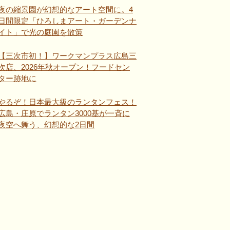
夜の縮景園が幻想的なアート空間に。4
日間限定「ひろしまアート・ガーデンナ
イト」で光の庭園を散策
【三次市初！】ワークマンプラス広島三
次店、2026年秋オープン！フードセン
ター跡地に
やるぞ！日本最大級のランタンフェス！
広島・庄原でランタン3000基が一斉に
夜空へ舞う、幻想的な2日間