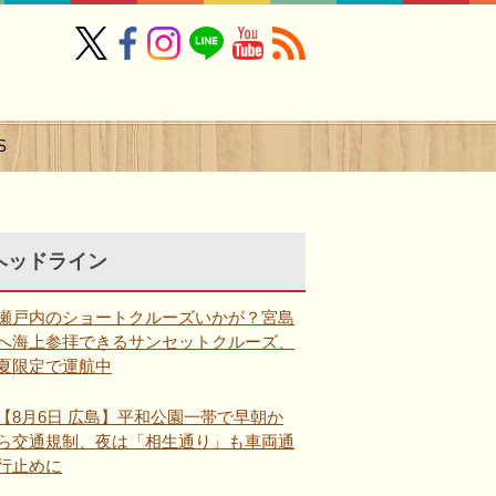
S
ヘッドライン
瀬戸内のショートクルーズいかが？宮島
へ海上参拝できるサンセットクルーズ、
夏限定で運航中
【8月6日 広島】平和公園一帯で早朝か
ら交通規制、夜は「相生通り」も車両通
行止めに