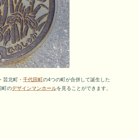
・芸北町・
千代田町
の4つの町が合併して誕生した
旧町の
デザインマンホール
を見ることができます。