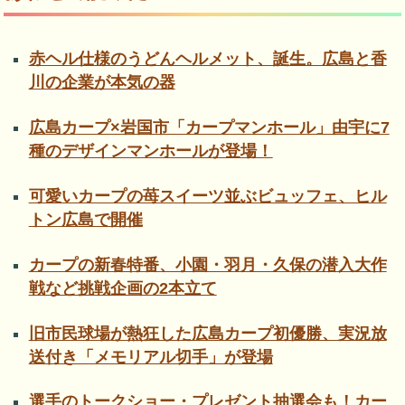
赤ヘル仕様のうどんヘルメット、誕生。広島と香
川の企業が本気の器
広島カープ×岩国市「カープマンホール」由宇に7
種のデザインマンホールが登場！
可愛いカープの苺スイーツ並ぶビュッフェ、ヒル
トン広島で開催
カープの新春特番、小園・羽月・久保の潜入大作
戦など挑戦企画の2本立て
旧市民球場が熱狂した広島カープ初優勝、実況放
送付き「メモリアル切手」が登場
選手のトークショー・プレゼント抽選会も！カー