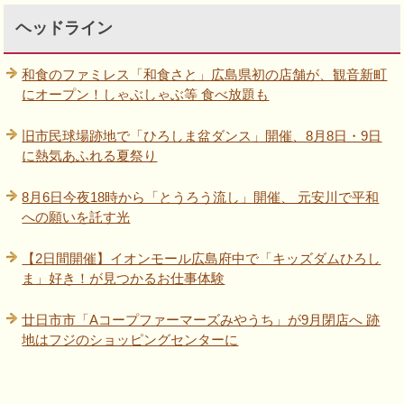
ヘッドライン
和食のファミレス「和食さと」広島県初の店舗が、観音新町
にオープン！しゃぶしゃぶ等 食べ放題も
旧市民球場跡地で「ひろしま盆ダンス」開催、8月8日・9日
に熱気あふれる夏祭り
8月6日今夜18時から「とうろう流し」開催、 元安川で平和
への願いを託す光
【2日間開催】イオンモール広島府中で「キッズダムひろし
ま」好き！が見つかるお仕事体験
廿日市市「Aコープファーマーズみやうち」が9月閉店へ 跡
地はフジのショッピングセンターに