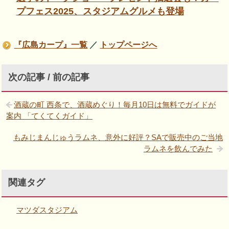
プフェス2025、スタジアムグルメも登場
『広島カープ』一覧
／
トップページへ
次の記事 / 前の記事
酒蔵の町 西条で、酒蔵めぐり！毎月10日は無料でガイドが
案内 「てくてくガイド」
もみじまんじゅうラムネ、意外に好評？SAで販売中のご当地
ラムネを飲んでみた
関連タグ
マツダスタジアム