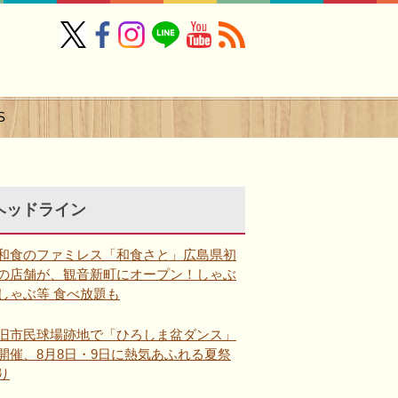
S
ヘッドライン
和食のファミレス「和食さと」広島県初
の店舗が、観音新町にオープン！しゃぶ
しゃぶ等 食べ放題も
旧市民球場跡地で「ひろしま盆ダンス」
開催、8月8日・9日に熱気あふれる夏祭
り