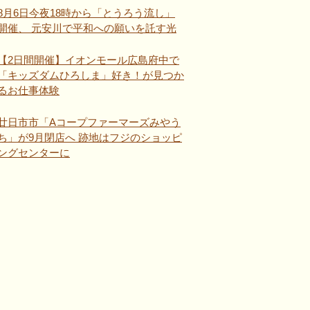
8月6日今夜18時から「とうろう流し」
開催、 元安川で平和への願いを託す光
【2日間開催】イオンモール広島府中で
「キッズダムひろしま」好き！が見つか
るお仕事体験
廿日市市「Aコープファーマーズみやう
ち」が9月閉店へ 跡地はフジのショッピ
ングセンターに