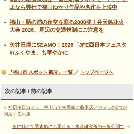
よなら興行で福山ゆかり作品や名作を上映中
福山・鞆の浦の夜空を彩る2000発！弁天島花火
大会 2026、周辺の交通規制にご注意を
矢井田瞳にSEAMO！2026「JFE西日本フェスタ
inふくやま」も華やかに
『福山市 スポット 観光』一覧
／
トップページへ
次の記事 / 前の記事
神辺夕日カフェ、福山市で古民家に蕎麦店とカフェの2つが
同居するお店
魚に触れて調査船にも乗れる！水産研究所の一般公開で