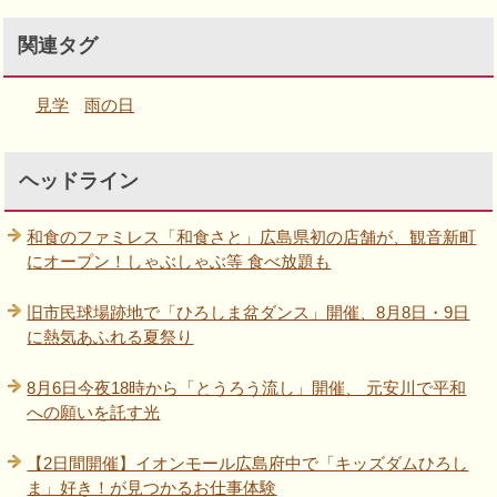
関連タグ
見学
雨の日
ヘッドライン
和食のファミレス「和食さと」広島県初の店舗が、観音新町
にオープン！しゃぶしゃぶ等 食べ放題も
旧市民球場跡地で「ひろしま盆ダンス」開催、8月8日・9日
に熱気あふれる夏祭り
8月6日今夜18時から「とうろう流し」開催、 元安川で平和
への願いを託す光
【2日間開催】イオンモール広島府中で「キッズダムひろし
ま」好き！が見つかるお仕事体験