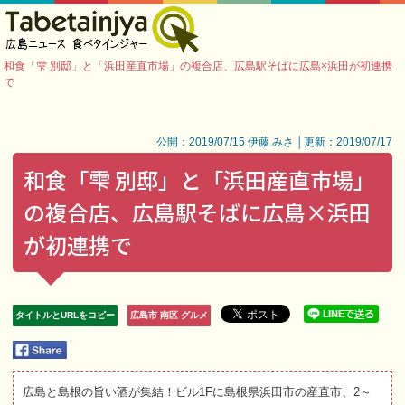
和食「雫 別邸」と「浜田産直市場」の複合店、広島駅そばに広島×浜田が初連携
で
公開：2019/07/15 伊藤 みさ │更新：2019/07/17
和食「雫 別邸」と「浜田産直市場」
の複合店、広島駅そばに広島×浜田
が初連携で
タイトルとURLをコピー
広島市 南区 グルメ
広島と島根の旨い酒が集結！ビル1Fに島根県浜田市の産直市、2～