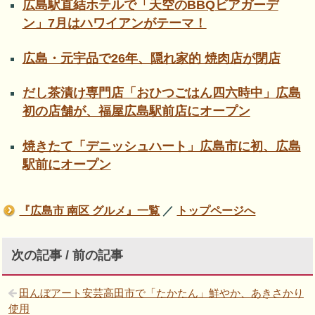
広島駅直結ホテルで「天空のBBQビアガーデ
ン」7月はハワイアンがテーマ！
広島・元宇品で26年、隠れ家的 焼肉店が閉店
だし茶漬け専門店「おひつごはん四六時中」広島
初の店舗が、福屋広島駅前店にオープン
焼きたて「デニッシュハート」広島市に初、広島
駅前にオープン
『広島市 南区 グルメ』一覧
／
トップページへ
次の記事 / 前の記事
田んぼアート安芸高田市で「たかたん」鮮やか、あきさかり
使用