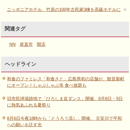
ニッポニアホテル、竹原の100年古民家3棟を高級ホテルに
関連タグ
NN
産直市
開店
ヘッドライン
和食のファミレス「和食さと」広島県初の店舗が、観音新町
にオープン！しゃぶしゃぶ等 食べ放題も
旧市民球場跡地で「ひろしま盆ダンス」開催、8月8日・9日
に熱気あふれる夏祭り
8月6日今夜18時から「とうろう流し」開催、 元安川で平和
への願いを託す光