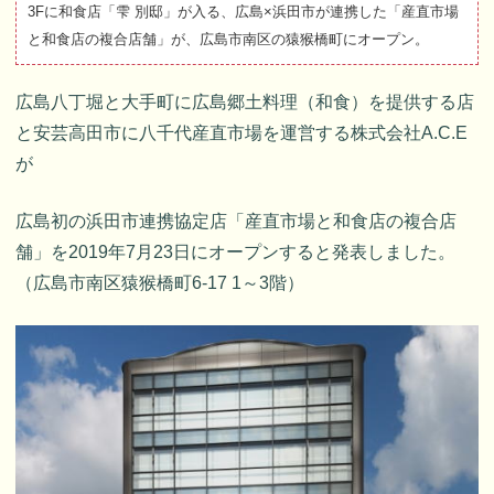
3Fに和食店「雫 別邸」が入る、広島×浜田市が連携した「産直市場
と和食店の複合店舗」が、広島市南区の猿猴橋町にオープン。
広島八丁堀と大手町に広島郷土料理（和食）を提供する店
と安芸高田市に八千代産直市場を運営する株式会社A.C.E
が
広島初の浜田市連携協定店「産直市場と和食店の複合店
舗」を2019年7月23日にオープンすると発表しました。
（広島市南区猿猴橋町6-17 1～3階）