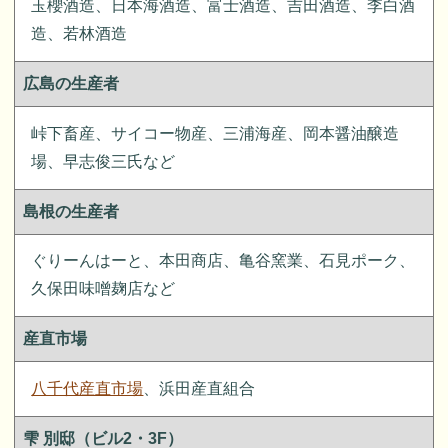
玉櫻酒造、日本海酒造、富士酒造、吉田酒造、李白酒
造、若林酒造
広島の生産者
峠下畜産、サイコー物産、三浦海産、岡本醤油醸造
場、早志俊三氏など
島根の生産者
ぐりーんはーと、本田商店、亀谷窯業、石見ポーク、
久保田味噌麹店など
産直市場
八千代産直市場
、浜田産直組合
雫 別邸（ビル2・3F）