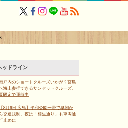
S
ヘッドライン
瀬戸内のショートクルーズいかが？宮島
へ海上参拝できるサンセットクルーズ、
夏限定で運航中
【8月6日 広島】平和公園一帯で早朝か
ら交通規制、夜は「相生通り」も車両通
行止めに