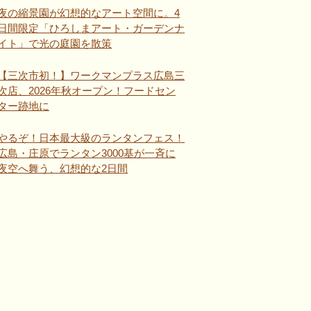
夜の縮景園が幻想的なアート空間に。4
日間限定「ひろしまアート・ガーデンナ
イト」で光の庭園を散策
【三次市初！】ワークマンプラス広島三
次店、2026年秋オープン！フードセン
ター跡地に
やるぞ！日本最大級のランタンフェス！
広島・庄原でランタン3000基が一斉に
夜空へ舞う、幻想的な2日間