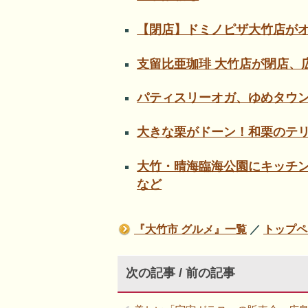
【閉店】ドミノピザ大竹店が
支留比亜珈琲 大竹店が閉店、
パティスリーオガ、ゆめタウ
大きな栗がドーン！和栗のテ
大竹・晴海臨海公園にキッチ
など
『大竹市 グルメ』一覧
／
トップペ
次の記事 / 前の記事