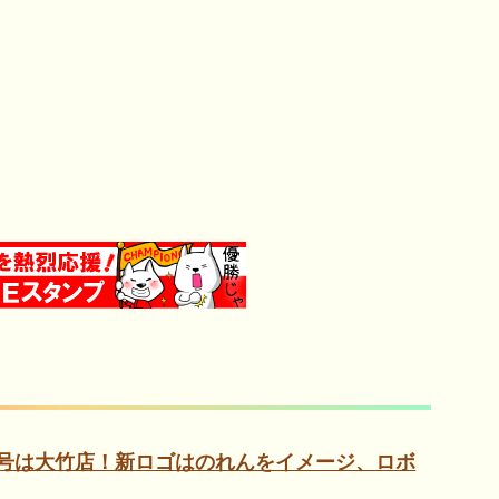
号は大竹店！新ロゴはのれんをイメージ、ロボ