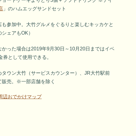
ショートケーキよりどり3個＋ソフトドリンク ※テイ
店
」のハムエッグサンドセット
店も参加中。大竹グルメをぐるりと楽しむキッカケと
シェアもOK）
った場合は2019年9月30日～10月20日まではイベ
の金券として使用できる。
めタウン大竹（サービスカウンター）、JR大竹駅前
て販売。※一部店舗を除く
周辺おでかけマップ