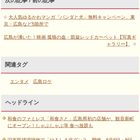
次の記事 / 前の記事
大人気ゆるかわマンガ「パンダと犬」無料キャンペーン、東
京・広島など5箇所で
広島が沸いた！映画 孤狼の血・凱旋レッドカーペット【写真ギ
ャラリー】
関連タグ
エンタメ
広島ロケ
ヘッドライン
和食のファミレス「和食さと」広島県初の店舗が、観音新町
にオープン！しゃぶしゃぶ等 食べ放題も
旧市民球場跡地で「ひろしま盆ダンス」開催、8月8日・9日