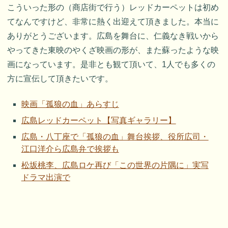
こういった形の（商店街で行う）レッドカーペットは初め
てなんですけど、非常に熱く出迎えて頂きました。本当に
ありがとうございます。広島を舞台に、仁義なき戦いから
やってきた東映のやくざ映画の形が、また蘇ったような映
画になっています。是非とも観て頂いて、1人でも多くの
方に宣伝して頂きたいです。
映画「孤狼の血」あらすじ
広島レッドカーペット【写真ギャラリー】
広島・八丁座で「孤狼の血」舞台挨拶、役所広司・
江口洋介ら広島弁で挨拶も
松坂桃李、広島ロケ再び「この世界の片隅に」実写
ドラマ出演で