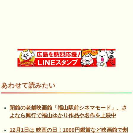
あわせて読みたい
閉館の老舗映画館「福山駅前シネマモード」、さ
よなら興行で福山ゆかり作品や名作を上映中
12月1日は 映画の日！1000円鑑賞など映画館で割