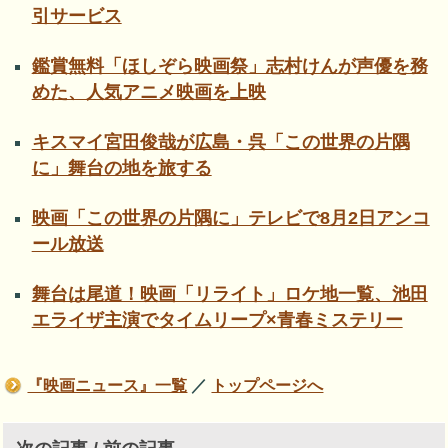
引サービス
鑑賞無料「ほしぞら映画祭」志村けんが声優を務
めた、人気アニメ映画を上映
キスマイ宮田俊哉が広島・呉「この世界の片隅
に」舞台の地を旅する
映画「この世界の片隅に」テレビで8月2日アンコ
ール放送
舞台は尾道！映画「リライト」ロケ地一覧、池田
エライザ主演でタイムリープ×青春ミステリー
『映画ニュース』一覧
／
トップページへ