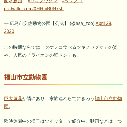
園水族館
#ツキノワグマ
#タケノコ
pic.twitter.com/XHHmB0N7sL
— 広島市安佐動物公園【公式】 (@asa_zoo)
April 29,
2020
この時期ならでは「タケノコ食べるツキノワグマ」の姿
や、人気の「ライオンの壁ドン」も。
福山市立動物園
巨大遊具
が隣にあり、家族連れらでにぎわう
福山市立動物
園
。
臨時休園中の様子はツイッターで紹介中。動画などは一つ