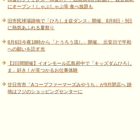
にオープン！しゃぶしゃぶ等 食べ放題も
旧市民球場跡地で「ひろしま盆ダンス」開催、8月8日・9日
に熱気あふれる夏祭り
8月6日今夜18時から「とうろう流し」開催、 元安川で平和
への願いを託す光
【2日間開催】イオンモール広島府中で「キッズダムひろし
ま」好き！が見つかるお仕事体験
廿日市市「Aコープファーマーズみやうち」が9月閉店へ 跡
地はフジのショッピングセンターに