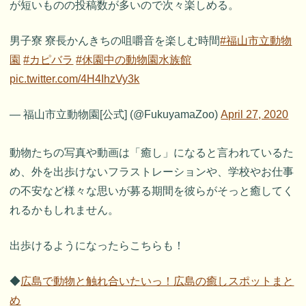
が短いものの投稿数が多いので次々楽しめる。
男子寮 寮長かんきちの咀嚼音を楽しむ時間
#福山市立動物
園
#カピバラ
#休園中の動物園水族館
pic.twitter.com/4H4IhzVy3k
— 福山市立動物園[公式] (@FukuyamaZoo)
April 27, 2020
動物たちの写真や動画は「癒し」になると言われているた
め、外を出歩けないフラストレーションや、学校やお仕事
の不安など様々な思いが募る期間を彼らがそっと癒してく
れるかもしれません。
出歩けるようになったらこちらも！
◆
広島で動物と触れ合いたいっ！広島の癒しスポットまと
め