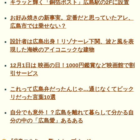
キラッと輝く「銅箔ポスト」広島駅の2Fに設置
お好み焼きの新事実。定番だと思っていたアレ、
広島市では乗せない？
設計者は広島出身！リゾナーレ下関、波と風を表
現した海峡のアイコニックな建物
12月1日は 映画の日！1000円鑑賞など映画館で割
引サービス
これって広島弁だったんじゃ…通じなくてビック
リだった言葉10選
自分でも意外！？広島を離れて暮らして分かる自
分の中の「広島愛」あるある