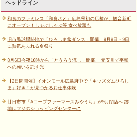
ヘッドライン
和食のファミレス「和食さと」広島県初の店舗が、観音新町
にオープン！しゃぶしゃぶ等 食べ放題も
旧市民球場跡地で「ひろしま盆ダンス」開催、8月8日・9日
に熱気あふれる夏祭り
8月6日今夜18時から「とうろう流し」開催、 元安川で平和
への願いを託す光
【2日間開催】イオンモール広島府中で「キッズダムひろし
ま」好き！が見つかるお仕事体験
廿日市市「Aコープファーマーズみやうち」が9月閉店へ 跡
地はフジのショッピングセンターに