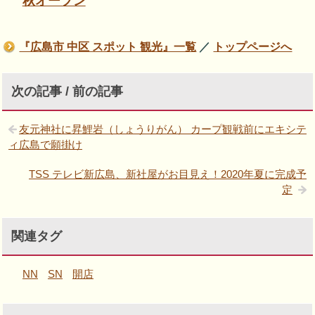
秋オープン
『広島市 中区 スポット 観光』一覧
／
トップページへ
次の記事 / 前の記事
友元神社に昇鯉岩（しょうりがん） カープ観戦前にエキシテ
ィ広島で願掛け
TSS テレビ新広島、新社屋がお目見え！2020年夏に完成予
定
関連タグ
NN
SN
開店