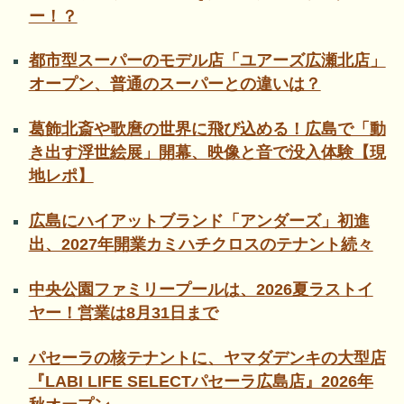
ー！？
都市型スーパーのモデル店「ユアーズ広瀬北店」
オープン、普通のスーパーとの違いは？
葛飾北斎や歌麿の世界に飛び込める！広島で「動
き出す浮世絵展」開幕、映像と音で没入体験【現
地レポ】
広島にハイアットブランド「アンダーズ」初進
出、2027年開業カミハチクロスのテナント続々
中央公園ファミリープールは、2026夏ラストイ
ヤー！営業は8月31日まで
パセーラの核テナントに、ヤマダデンキの大型店
『LABI LIFE SELECTパセーラ広島店』2026年