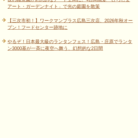
アート・ガーデンナイト」で光の庭園を散策
【三次市初！】ワークマンプラス広島三次店、2026年秋オー
プン！フードセンター跡地に
やるぞ！日本最大級のランタンフェス！広島・庄原でランタ
ン3000基が一斉に夜空へ舞う、幻想的な2日間