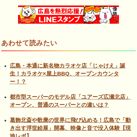
あわせて読みたい
広島・本通に新名物カラオケ店「じゃけえ」誕
生！カラオケ×屋上BBQ、オープンカウンタ
ー！？
都市型スーパーのモデル店「ユアーズ広瀬北店」
オープン、普通のスーパーとの違いは？
葛飾北斎や歌麿の世界に飛び込める！広島で「動
き出す浮世絵展」開幕、映像と音で没入体験【現
地レポ】