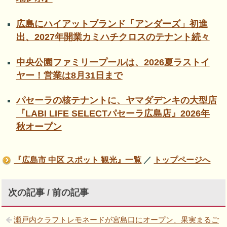
広島にハイアットブランド「アンダーズ」初進
出、2027年開業カミハチクロスのテナント続々
中央公園ファミリープールは、2026夏ラストイ
ヤー！営業は8月31日まで
パセーラの核テナントに、ヤマダデンキの大型店
『LABI LIFE SELECTパセーラ広島店』2026年
秋オープン
『広島市 中区 スポット 観光』一覧
／
トップページへ
次の記事 / 前の記事
瀬戸内クラフトレモネードが宮島口にオープン、果実まるご