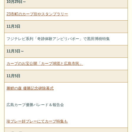
10月29日～
23市町のカープ坊やスタンプラリー
11月3日
フジテレビ系列「奇跡体験アンビリバボー」で黒田博樹特集
11月3日～
カープのお宝公開「カープ球団と広島市民」
11月5日
勝鯉の森 優勝記念碑除幕式
広島カープ優勝パレード＆報告会
珍プレー好プレーにてカープ特集も