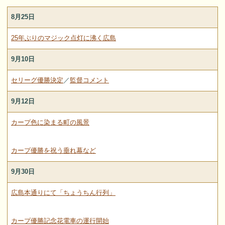
8月25日
25年ぶりのマジック点灯に沸く広島
9月10日
セリーグ優勝決定
／
監督コメント
9月12日
カープ色に染まる町の風景
カープ優勝を祝う垂れ幕など
9月30日
広島本通りにて「ちょうちん行列」
カープ優勝記念花電車の運行開始