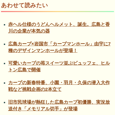
あわせて読みたい
赤ヘル仕様のうどんヘルメット、誕生。広島と香
川の企業が本気の器
広島カープ×岩国市「カープマンホール」由宇に7
種のデザインマンホールが登場！
可愛いカープの苺スイーツ並ぶビュッフェ、ヒル
トン広島で開催
カープの新春特番、小園・羽月・久保の潜入大作
戦など挑戦企画の2本立て
旧市民球場が熱狂した広島カープ初優勝、実況放
送付き「メモリアル切手」が登場