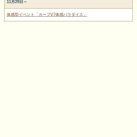
11月29日～
体感型イベント「カープV7体感パラダイス」