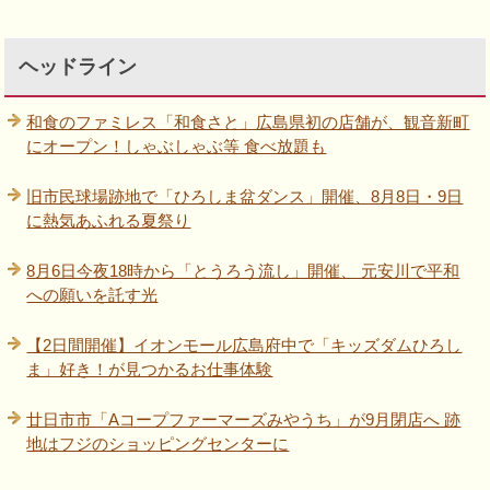
ヘッドライン
和食のファミレス「和食さと」広島県初の店舗が、観音新町
にオープン！しゃぶしゃぶ等 食べ放題も
旧市民球場跡地で「ひろしま盆ダンス」開催、8月8日・9日
に熱気あふれる夏祭り
8月6日今夜18時から「とうろう流し」開催、 元安川で平和
への願いを託す光
【2日間開催】イオンモール広島府中で「キッズダムひろし
ま」好き！が見つかるお仕事体験
廿日市市「Aコープファーマーズみやうち」が9月閉店へ 跡
地はフジのショッピングセンターに