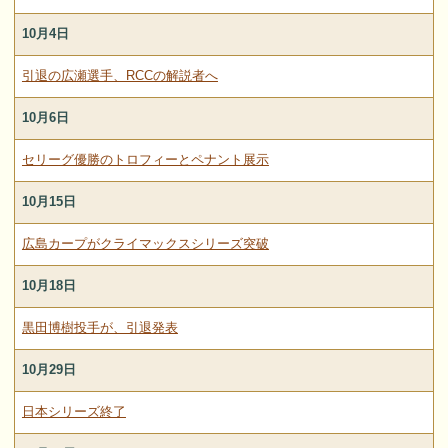
10月4日
引退の広瀬選手、RCCの解説者へ
10月6日
セリーグ優勝のトロフィーとペナント展示
10月15日
広島カープがクライマックスシリーズ突破
10月18日
黒田博樹投手が、引退発表
10月29日
日本シリーズ終了