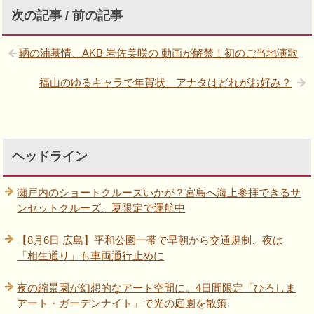
次の記事 / 前の記事
鞆の浦慕情、AKB 岩佐美咲の 動画が解禁！初のご当地演歌
福山のゆるキャラで年賀状、アナタはどれがお好み？
ヘッドライン
瀬戸内のショートクルーズいかが？宮島へ海上参拝できるサ
ンセットクルーズ、夏限定で運航中
【8月6日 広島】平和公園一帯で早朝から交通規制、夜は
「相生通り」も車両通行止めに
夜の縮景園が幻想的なアート空間に。4日間限定「ひろしま
アート・ガーデンナイト」で光の庭園を散策