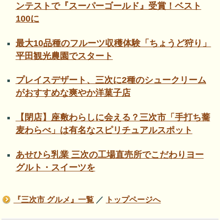
ンテストで『スーパーゴールド』受賞！ベスト
100に
最大10品種のフルーツ収穫体験「ちょうど狩り」
平田観光農園でスタート
プレイスデザート、三次に2種のシュークリーム
がおすすめな爽やか洋菓子店
【閉店】座敷わらしに会える？三次市「手打ち蕎
麦わらべ」は有名なスピリチュアルスポット
あせひら乳業 三次の工場直売所でこだわりヨー
グルト・スイーツを
『三次市 グルメ』一覧
／
トップページへ