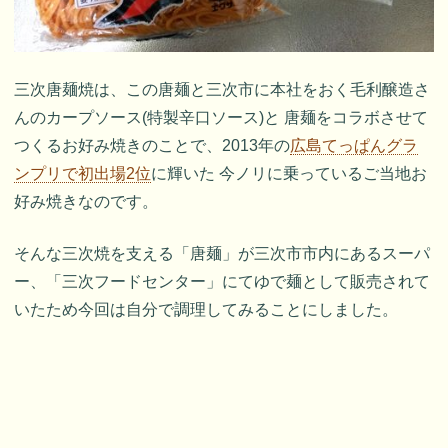
三次唐麺焼は、この唐麺と三次市に本社をおく毛利醸造さ
んのカープソース(特製辛口ソース)と 唐麺をコラボさせて
つくるお好み焼きのことで、2013年の
広島てっぱんグラ
ンプリで初出場2位
に輝いた 今ノリに乗っているご当地お
好み焼きなのです。
そんな三次焼を支える「唐麺」が三次市市内にあるスーパ
ー、「三次フードセンター」にてゆで麺として販売されて
いたため今回は自分で調理してみることにしました。