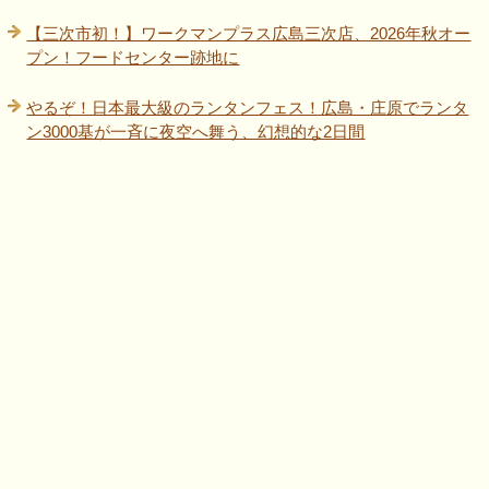
【三次市初！】ワークマンプラス広島三次店、2026年秋オー
プン！フードセンター跡地に
やるぞ！日本最大級のランタンフェス！広島・庄原でランタ
ン3000基が一斉に夜空へ舞う、幻想的な2日間