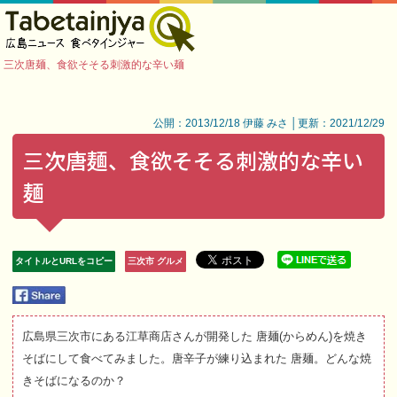
三次唐麺、食欲そそる刺激的な辛い麺
公開：2013/12/18 伊藤 みさ │更新：2021/12/29
三次唐麺、食欲そそる刺激的な辛い
麺
タイトルとURLをコピー
三次市 グルメ
広島県三次市にある江草商店さんが開発した 唐麺(からめん)を焼き
そばにして食べてみました。唐辛子が練り込まれた 唐麺。どんな焼
きそばになるのか？