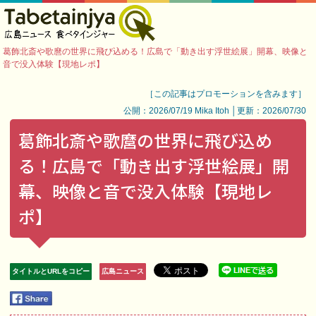
葛飾北斎や歌麿の世界に飛び込める！広島で「動き出す浮世絵展」開幕、映像と
音で没入体験【現地レポ】
［この記事はプロモーションを含みます］
公開：2026/07/19 Mika Itoh │更新：2026/07/30
葛飾北斎や歌麿の世界に飛び込め
る！広島で「動き出す浮世絵展」開
幕、映像と音で没入体験【現地レ
ポ】
タイトルとURLをコピー
広島ニュース