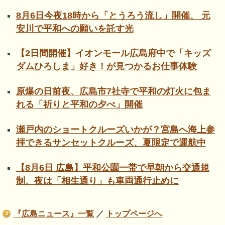
8月6日今夜18時から「とうろう流し」開催、 元
安川で平和への願いを託す光
【2日間開催】イオンモール広島府中で「キッズ
ダムひろしま」好き！が見つかるお仕事体験
原爆の日前夜、広島市7社寺で平和の灯火に包ま
れる「祈りと平和の夕べ」開催
瀬戸内のショートクルーズいかが？宮島へ海上参
拝できるサンセットクルーズ、夏限定で運航中
【8月6日 広島】平和公園一帯で早朝から交通規
制、夜は「相生通り」も車両通行止めに
『広島ニュース』一覧
／
トップページへ