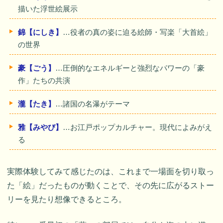
描いた浮世絵展示
錦【にしき】
…役者の真の姿に迫る絵師・写楽「大首絵」
の世界
豪【ごう】
…圧倒的なエネルギーと強烈なパワーの「豪
作」たちの共演
瀧【たき】
…諸国の名瀑がテーマ
雅【みやび】
…お江戸ポップカルチャー。現代によみがえ
る
実際体験してみて感じたのは、これまで一場面を切り取っ
た「絵」だったものが動くことで、その先に広がるストー
リーを見たり想像できるところ。