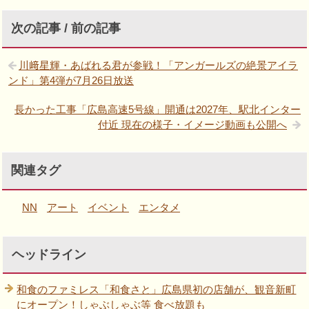
次の記事 / 前の記事
川﨑星輝・あばれる君が参戦！「アンガールズの絶景アイラ
ンド」第4弾が7月26日放送
長かった工事「広島高速5号線」開通は2027年、駅北インター
付近 現在の様子・イメージ動画も公開へ
関連タグ
NN
アート
イベント
エンタメ
ヘッドライン
和食のファミレス「和食さと」広島県初の店舗が、観音新町
にオープン！しゃぶしゃぶ等 食べ放題も