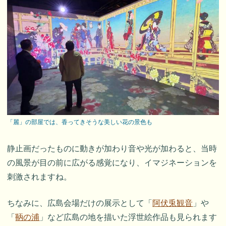
「麗」の部屋では、香ってきそうな美しい花の景色も
静止画だったものに動きが加わり音や光が加わると、当時
の風景が目の前に広がる感覚になり、イマジネーションを
刺激されますね。
ちなみに、広島会場だけの展示として「
阿伏兎観音
」や
「
鞆の浦
」など広島の地を描いた浮世絵作品も見られます