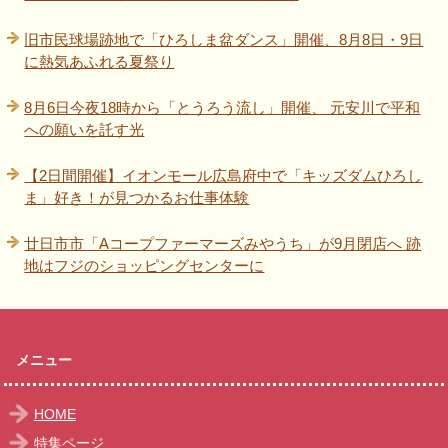
旧市民球場跡地で「ひろしま盆ダンス」開催、8月8日・9日
に熱気あふれる夏祭り
8月6日今夜18時から「とうろう流し」開催、 元安川で平和
への願いを託す光
【2日間開催】イオンモール広島府中で「キッズダムひろし
ま」好き！が見つかるお仕事体験
廿日市市「Aコープファーマーズみやうち」が9月閉店へ 跡
地はフジのショッピングセンターに
メニュー
HOME
特集ページ