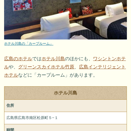
ホテル川島の「カープルーム」
広島のホテル
では
ホテル川島
のほかにも、
ワシントンホテ
ル
や、
グリーンスカイホテル竹原
、
広島インテリジェント
ホテル
などに「カープルーム」があります。
ホテル川島
住所
広島県広島市南区松原町５−１
時間