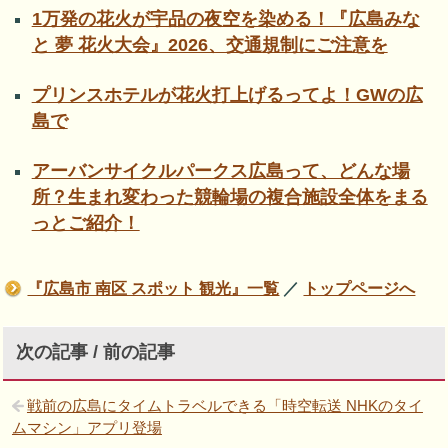
1万発の花火が宇品の夜空を染める！『広島みな
と 夢 花火大会』2026、交通規制にご注意を
プリンスホテルが花火打上げるってよ！GWの広
島で
アーバンサイクルパークス広島って、どんな場
所？生まれ変わった競輪場の複合施設全体をまる
っとご紹介！
『広島市 南区 スポット 観光』一覧
／
トップページへ
次の記事 / 前の記事
戦前の広島にタイムトラベルできる「時空転送 NHKのタイ
ムマシン」アプリ登場