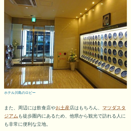
ホテル川島のロビー
また、周辺には飲食店や
お土産
店はもちろん、
マツダスタ
ジアム
も徒歩圏内にあるため、他県から観光で訪れる人に
も非常に便利な立地。