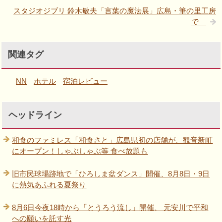
スタジオジブリ 鈴木敏夫「言葉の魔法展」広島・筆の里工房
で
関連タグ
NN
ホテル
宿泊レビュー
ヘッドライン
和食のファミレス「和食さと」広島県初の店舗が、観音新町
にオープン！しゃぶしゃぶ等 食べ放題も
旧市民球場跡地で「ひろしま盆ダンス」開催、8月8日・9日
に熱気あふれる夏祭り
8月6日今夜18時から「とうろう流し」開催、 元安川で平和
への願いを託す光