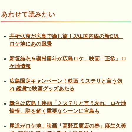
あわせて読みたい
井桁弘恵が広島で癒し旅！JAL国内線の新CM、
ロケ地にあの風景
新垣結衣＆磯村勇斗が広島ロケ、映画「正欲」ロ
ケ地情報
広島限定キャンペーン！映画 ミステリと言う勿
れ 鑑賞で映画グッズあたる
舞台は広島！映画「ミステリと言う勿れ」ロケ地
情報、謎を解く重要なシーンに宮島も
尾道がロケ地！映画「高野豆腐店の春」麻生久美