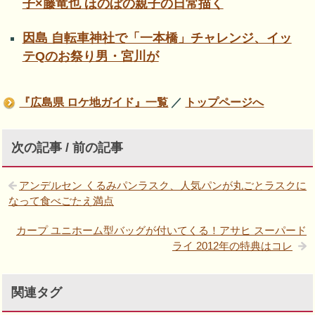
子×藤竜也 ほのぼの親子の日常描く
因島 自転車神社で「一本橋」チャレンジ、イッ
テQのお祭り男・宮川が
『広島県 ロケ地ガイド』一覧
／
トップページへ
次の記事 / 前の記事
アンデルセン くるみパンラスク、人気パンが丸ごとラスクに
なって食べごたえ満点
カープ ユニホーム型バッグが付いてくる！アサヒ スーパード
ライ 2012年の特典はコレ
関連タグ