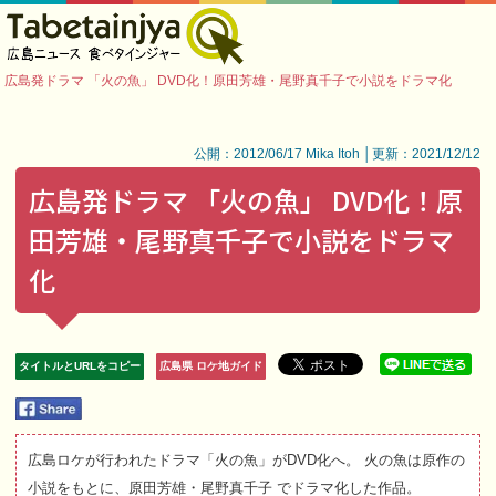
広島発ドラマ 「火の魚」 DVD化！原田芳雄・尾野真千子で小説をドラマ化
公開：2012/06/17 Mika Itoh │更新：2021/12/12
広島発ドラマ 「火の魚」 DVD化！原
田芳雄・尾野真千子で小説をドラマ
化
タイトルとURLをコピー
広島県 ロケ地ガイド
広島ロケが行われたドラマ「火の魚」がDVD化へ。 火の魚は原作の
小説をもとに、原田芳雄・尾野真千子 でドラマ化した作品。