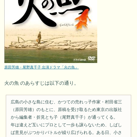
原田芳雄・尾野真千子 出演ドラマ「火の魚」
火の魚 のあらすじは以下の通り。
広島の小さな島に住む、かつての売れっ子作家・村田省三
（原田芳雄）のもとに、原稿を受け取るため東京の出版社
から編集者・折見とち子（尾野真千子）が通ってくる。
年は違えど互いにプロとして一歩も譲らないため、しばし
ば意見がぶつかりバトルが繰り広げられる。ある日、小さ