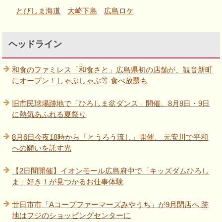
とびしま海道
大崎下島
広島ロケ
ヘッドライン
和食のファミレス「和食さと」広島県初の店舗が、観音新町
にオープン！しゃぶしゃぶ等 食べ放題も
旧市民球場跡地で「ひろしま盆ダンス」開催、8月8日・9日
に熱気あふれる夏祭り
8月6日今夜18時から「とうろう流し」開催、 元安川で平和
への願いを託す光
【2日間開催】イオンモール広島府中で「キッズダムひろし
ま」好き！が見つかるお仕事体験
廿日市市「Aコープファーマーズみやうち」が9月閉店へ 跡
地はフジのショッピングセンターに