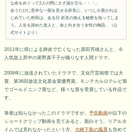
な命をめぐって2人の間にさざ波が立ち・・・。
会うたびに意外な一面を見せる折見に、いつしか惹かれは
じめていた村田は、ある日 折見の抱える秘密を知ってしま
う。人生を諦めた老人と、命と向き合う女性の物語。（公
式サイトより）
2011年に癌による肺炎で亡くなった原田芳雄さんと、今
人気急上昇中の尾野真千子が織りなす人間ドラマ。
2009年に放送されていたドラマで、文化庁芸術祭では大
賞、第36回放送文化基金賞優秀賞。モンテカルロテレビ祭
でゴールドニンフ賞など、様々な賞を受賞している作品で
す。
筆者は知らなかったこのドラマですが、
予告動画
や以下の
ショートクリップ動画を見てみると、面白そう。リアルタ
イムでは見れなかったという方、
大崎下島の風景
も含めて