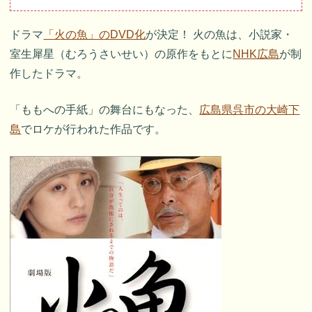
ドラマ
「火の魚」のDVD化
が決定！ 火の魚は、小説家・
室生犀星（むろうさいせい）の原作をもとに
NHK広島
が制
作したドラマ。
「ももへの手紙」の舞台にもなった、
広島県呉市の大崎下
島
でロケが行われた作品です。