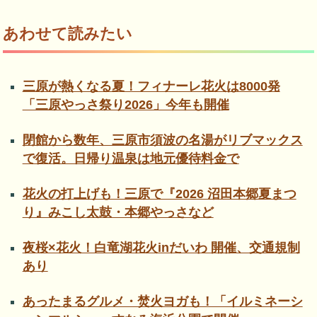
あわせて読みたい
三原が熱くなる夏！フィナーレ花火は8000発
「三原やっさ祭り2026」今年も開催
閉館から数年、三原市須波の名湯がリブマックス
で復活。日帰り温泉は地元優待料金で
花火の打上げも！三原で『2026 沼田本郷夏まつ
り』みこし太鼓・本郷やっさなど
夜桜×花火！白竜湖花火inだいわ 開催、交通規制
あり
あったまるグルメ・焚火ヨガも！「イルミネーシ