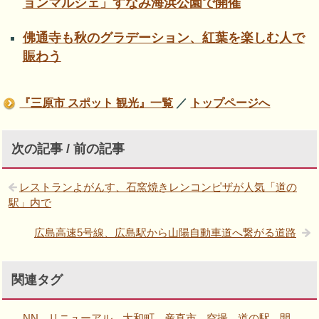
ョンマルシェ」すなみ海浜公園で開催
佛通寺も秋のグラデーション、紅葉を楽しむ人で
賑わう
『三原市 スポット 観光』一覧
／
トップページへ
次の記事 / 前の記事
レストランよがんす、石窯焼きレンコンピザが人気「道の
駅」内で
広島高速5号線、広島駅から山陽自動車道へ繋がる道路
関連タグ
NN
リニューアル
大和町
産直市
空撮
道の駅
開