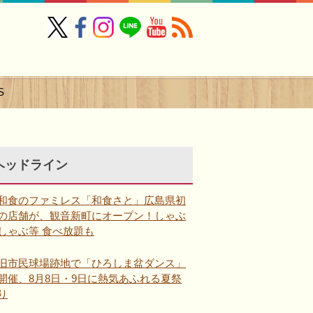
S
ヘッドライン
和食のファミレス「和食さと」広島県初
の店舗が、観音新町にオープン！しゃぶ
しゃぶ等 食べ放題も
旧市民球場跡地で「ひろしま盆ダンス」
開催、8月8日・9日に熱気あふれる夏祭
り