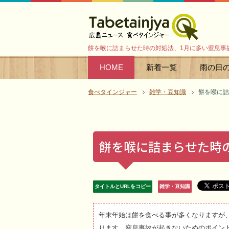
餅を喉に詰まらせた時の対処法、1月に多い窒息事
HOME
新着一覧
雨の日
食べタインジャー
雑学・豆知識
餅を喉に詰
餅を喉に詰まらせた時
タイトルとURLをコピー
雑学・豆知識
年末年始は餅を食べる事が多くなりますが
ります。窒息事故が起きないためのポイン