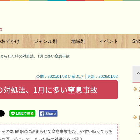
故
のおでかけ
ジャンル別
地域別
イベント
SN
まらせた時の対処法、1月に多い窒息事故
公開：2021/01/03 伊藤 みさ │更新：2026/01/02
の対処法、1月に多い窒息事故
、その為 餅を喉に詰まらせて窒息事故を起しやすい時期でもあ
トや万一起こってしまった時の対処法をご紹介