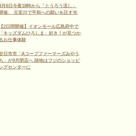
8月6日今夜18時から「とうろう流し」
開催、 元安川で平和への願いを託す光
【2日間開催】イオンモール広島府中で
「キッズダムひろしま」好き！が見つか
るお仕事体験
廿日市市「Aコープファーマーズみやう
ち」が9月閉店へ 跡地はフジのショッピ
ングセンターに