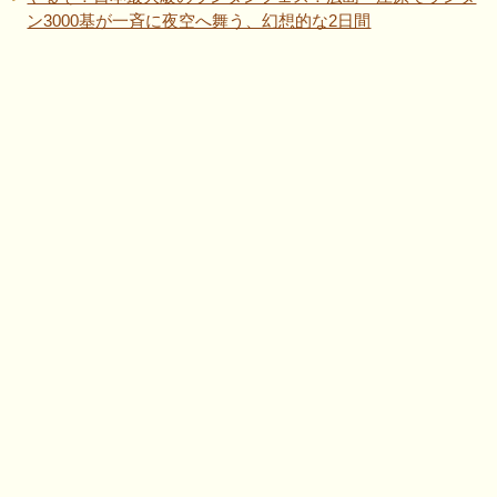
ン3000基が一斉に夜空へ舞う、幻想的な2日間