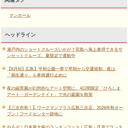
関連タグ
マンホール
ヘッドライン
瀬戸内のショートクルーズいかが？宮島へ海上参拝できるサ
ンセットクルーズ、夏限定で運航中
【8月6日 広島】平和公園一帯で早朝から交通規制、夜は
「相生通り」も車両通行止めに
夜の縮景園が幻想的なアート空間に。4日間限定「ひろしま
アート・ガーデンナイト」で光の庭園を散策
【三次市初！】ワークマンプラス広島三次店、2026年秋オー
プン！フードセンター跡地に
やるぞ！日本最大級のランタンフェス！広島・庄原でランタ