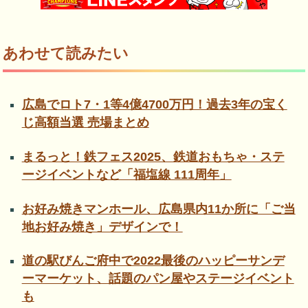
あわせて読みたい
広島でロト7・1等4億4700万円！過去3年の宝く
じ高額当選 売場まとめ
まるっと！鉄フェス2025、鉄道おもちゃ・ステ
ージイベントなど「福塩線 111周年」
お好み焼きマンホール、広島県内11か所に「ご当
地お好み焼き」デザインで！
道の駅びんご府中で2022最後のハッピーサンデ
ーマーケット、話題のパン屋やステージイベント
も