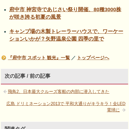
府中市 神宮寺であじさい祭り開催、80種3000株
が咲き誇る初夏の風景
キャンプ場の木製トレーラーハウスで、ワーケー
ションいかが？矢野温泉公園 四季の里で
『府中市 スポット 観光』一覧
／
トップページへ
次の記事 / 前の記事
飛鳥2、日本最大クルーズ客船の内部に潜入してきた
広島 ドリミネーション2013で 平和大通りがキラキラ！全LED
電球に