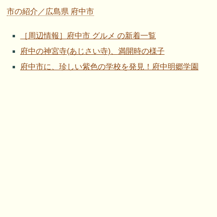
市の紹介／広島県 府中市
［周辺情報］府中市 グルメ の新着一覧
府中の神宮寺(あじさい寺)、満開時の様子
府中市に、珍しい紫色の学校を発見！府中明郷学園