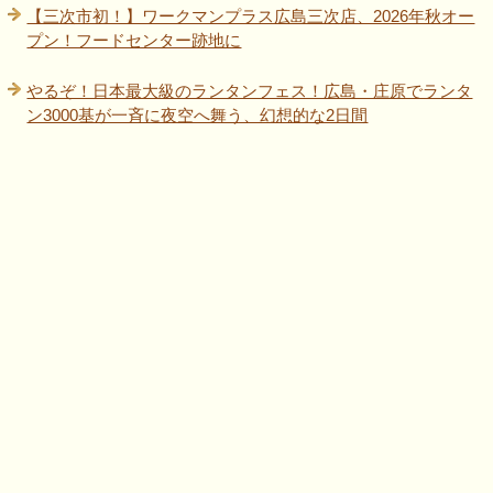
【三次市初！】ワークマンプラス広島三次店、2026年秋オー
プン！フードセンター跡地に
やるぞ！日本最大級のランタンフェス！広島・庄原でランタ
ン3000基が一斉に夜空へ舞う、幻想的な2日間