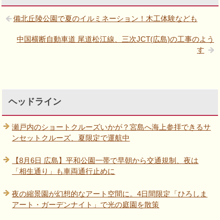
備北丘陵公園で夏のイルミネーション！木工体験なども
中国横断自動車道 尾道松江線、三次JCT(広島)の工事のよう
す
ヘッドライン
瀬戸内のショートクルーズいかが？宮島へ海上参拝できるサ
ンセットクルーズ、夏限定で運航中
【8月6日 広島】平和公園一帯で早朝から交通規制、夜は
「相生通り」も車両通行止めに
夜の縮景園が幻想的なアート空間に。4日間限定「ひろしま
アート・ガーデンナイト」で光の庭園を散策