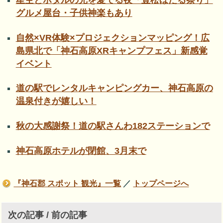
グルメ屋台・子供神楽もあり
自然×VR体験×プロジェクションマッピング！広
島県北で「神石高原XRキャンプフェス」新感覚
イベント
道の駅でレンタルキャンピングカー、神石高原の
温泉付きが嬉しい！
秋の大感謝祭！道の駅さんわ182ステーションで
神石高原ホテルが閉館、3月末で
『神石郡 スポット 観光』一覧
／
トップページへ
次の記事 / 前の記事