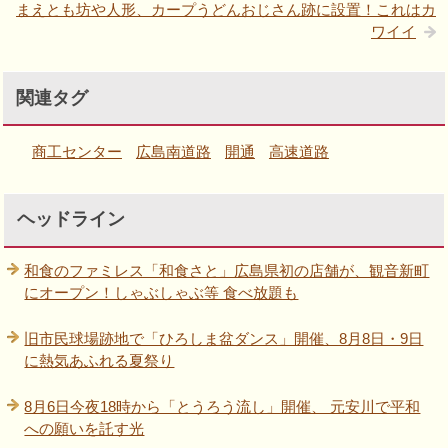
まえとも坊や人形、カープうどんおじさん跡に設置！これはカ
ワイイ
関連タグ
商工センター
広島南道路
開通
高速道路
ヘッドライン
和食のファミレス「和食さと」広島県初の店舗が、観音新町
にオープン！しゃぶしゃぶ等 食べ放題も
旧市民球場跡地で「ひろしま盆ダンス」開催、8月8日・9日
に熱気あふれる夏祭り
8月6日今夜18時から「とうろう流し」開催、 元安川で平和
への願いを託す光