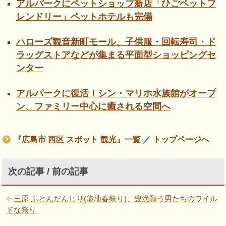
アルパークにペットショップ新店「ひごペットフ
レンドリー」ペットホテルも完備
ハローズ観音新町モール、子供服・回転寿司・ド
ラッグストアなどが集まる平面型ショッピングセ
ンター
アルパークに復活！シン・マリホ水族館がオープ
ン、ファミリー中心に癒される空間へ
『広島市 西区 スポット 観光』一覧
／
トップページへ
次の記事 / 前の記事
三原 ふとんだんじり(能地春祭り)、豊漁願う男たちのワイル
ドな祭り