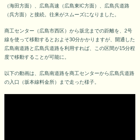
（海田方面）、広島高速（広島東IC方面）、広島呉道路
（呉方面）と接続。往来がスムーズになりました。
商工センター（広島市西区）から坂北までの距離を、2号
線を使って移動するとおよそ30分かかりますが、開通した
広島南道路と広島呉道路を利用すれば、この区間が15分程
度で移動することが可能に。
以下の動画は、広島南道路を商工センターから広島呉道路
の入口（坂本線料金所）まで走った様子。