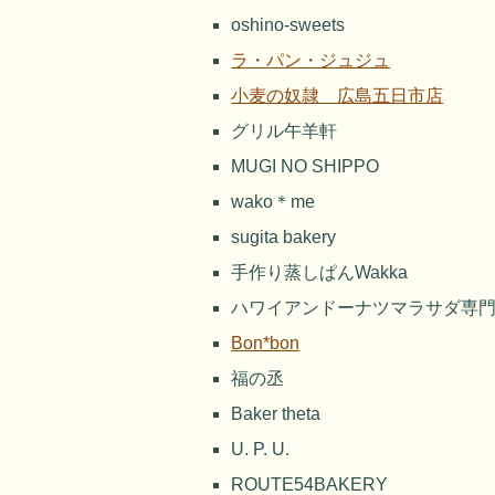
oshino-sweets
ラ・パン・ジュジュ
小麦の奴隷 広島五日市店
グリル午羊軒
MUGI NO SHIPPO
wako＊me
sugita bakery
手作り蒸しぱんWakka
ハワイアンドーナツマラサダ専門
Bon*bon
福の丞
Baker theta
U. P. U.
ROUTE54BAKERY