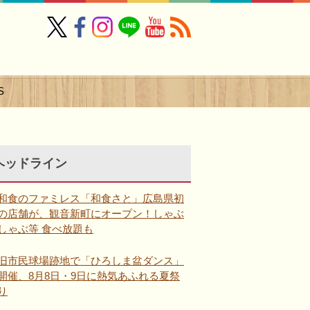
S
ヘッドライン
和食のファミレス「和食さと」広島県初
の店舗が、観音新町にオープン！しゃぶ
しゃぶ等 食べ放題も
旧市民球場跡地で「ひろしま盆ダンス」
開催、8月8日・9日に熱気あふれる夏祭
り