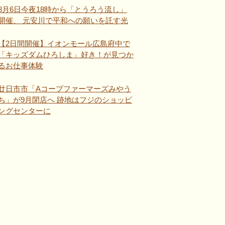
8月6日今夜18時から「とうろう流し」
開催、 元安川で平和への願いを託す光
【2日間開催】イオンモール広島府中で
「キッズダムひろしま」好き！が見つか
るお仕事体験
廿日市市「Aコープファーマーズみやう
ち」が9月閉店へ 跡地はフジのショッピ
ングセンターに