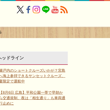
S
ヘッドライン
瀬戸内のショートクルーズいかが？宮島
へ海上参拝できるサンセットクルーズ、
夏限定で運航中
【8月6日 広島】平和公園一帯で早朝か
ら交通規制、夜は「相生通り」も車両通
行止めに