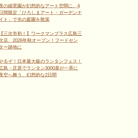
夜の縮景園が幻想的なアート空間に。4
日間限定「ひろしまアート・ガーデンナ
イト」で光の庭園を散策
【三次市初！】ワークマンプラス広島三
次店、2026年秋オープン！フードセン
ター跡地に
やるぞ！日本最大級のランタンフェス！
広島・庄原でランタン3000基が一斉に
夜空へ舞う、幻想的な2日間