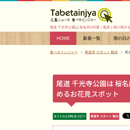
尾道 千光寺公園は 桜名所100選！風景と桜の両
HOME
新着一覧
雨の日
食べタインジャー
尾道市 スポット 観光
尾
尾道 千光寺公園は 桜
めるお花見スポット
タイトルとURLをコピー
尾道市 スポット 観光