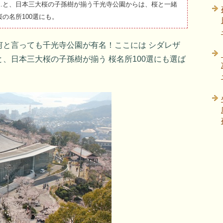
…と、日本三大桜の子孫樹が揃う千光寺公園からは、桜と一緒
の名所100選にも。
何と言っても千光寺公園が有名！ここには シダレザ
、日本三大桜の子孫樹が揃う 桜名所100選にも選ば