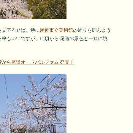
を見下ろせば、特に
尾道市立美術館
の周りを囲むよう
る桜もいいですが、山頂から 尾道の景色と一緒に眺
から尾道オードパルファム 発売！