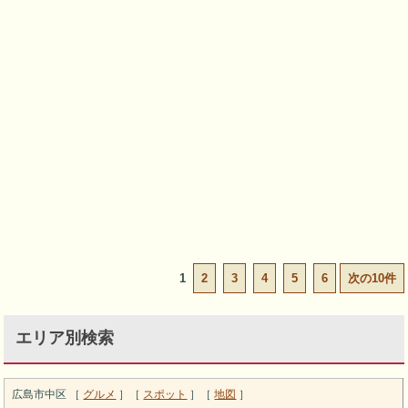
1
2
3
4
5
6
次の10件
エリア別検索
広島市中区 ［
グルメ
］［
スポット
］［
地図
］