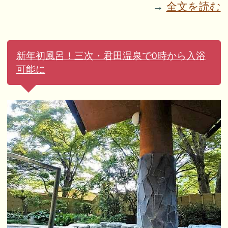
→
全文を読む
新年初風呂！三次・君田温泉で0時から入浴
可能に