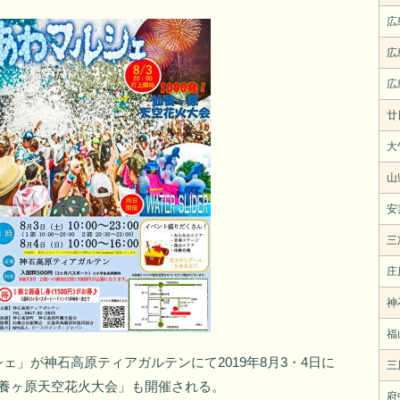
広
広
広
廿
大
山
安
三
庄
神
福
」が神石高原ティアガルテンにて2019年8月3・4日に
三
仙養ヶ原天空花火大会」も開催される。
府