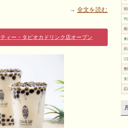
→
全文を読む
世
竹
尾
トルティー・タピオカドリンク店オープン
東
呉
江
豊
安
広