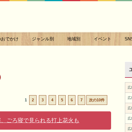
のおでかけ
ジャンル別
地域別
イベント
SN
1）
広
広
1
2
3
4
5
6
7
次の10件
広
広
催、ごろ寝で見られる打上花火も
広